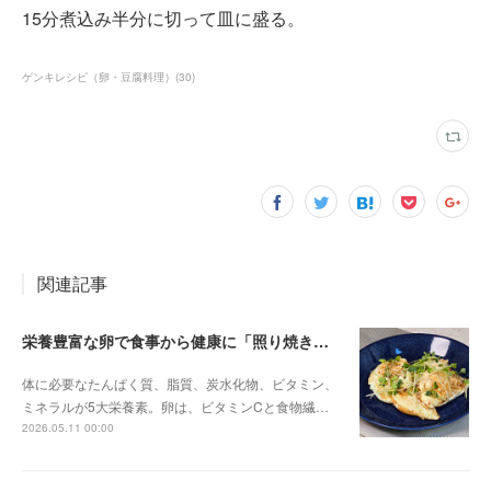
15分煮込み半分に切って皿に盛る。
ゲンキレシピ（卵・豆腐料理）
(
30
)
関連記事
栄養豊富な卵で食事から健康に「照り焼き卵」
体に必要なたんぱく質、脂質、炭水化物、ビタミン、
ミネラルが5大栄養素。卵は、ビタミンCと食物繊…
2026.05.11 00:00