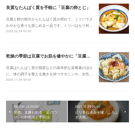
良質なたんぱく質を手軽に「豆腐の卵とじ」
豆腐と卵の両方からたんぱく質が摂れて、ミツバでさ
わやかな香りも楽しめる一品です。ミツバはセリ科…
2026.02.24 00:00
乾燥の季節は豆腐でお肌を健やかに「豆腐とカニカマのスープ煮」
豆腐はたんぱく質や脂質などの基本的な栄養素のほか
に、体の調子を整える働きを持つサポニンや、女性…
2025.11.04 00:00
2022.01.12 00:00
2021.12.20 00:00
突然、見舞われる「足のつ
ピリ辛ねぎみそ味「ふろふ
り」の対処法と予防法
き大根」