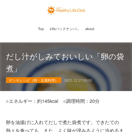
Top
Lifeバックナンバー
about
だし汁がしみておいしい「卵の袋
煮」
ゲンキレシピ（卵・豆腐料理）
2021.12.27 00:00
○エネルギー：約145kcal ○調理時間：20分
卵を油揚げに入れてだしで煮た袋煮です。できたての
熱々を食べても、また、よく味が浸みるように冷めるま