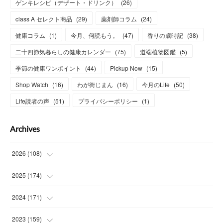
ゲンキレシピ（デザート・ドリンク）
(
26
)
class A セレクト商品
(
29
)
薬剤師コラム
(
24
)
健康コラム
(
1
)
今月、何読もう。
(
47
)
香りの歳時記
(
38
)
二十四節気暮らしの健康カレンダー
(
75
)
道端植物図鑑
(
5
)
季節の健康ワンポイント
(
44
)
Pickup Now
(
15
)
Shop Watch
(
16
)
わが街じまん
(
16
)
今月のLife
(
50
)
Life読者の声
(
51
)
プライバシーポリシー
(
1
)
Archives
2026
(
108
)
(
6
)
2025
(
174
)
(
15
)
(
14
)
2024
(
171
)
(
15
)
(
14
)
(
13
)
2023
(
159
)