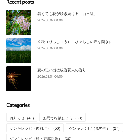
Recent posts
暑くても花が咲き続ける「百日紅」
2026.08.07 00:00
立秋（りっしゅう） ひぐらしの声を聞きに
2026.08.07 00:00
夏の思い出は線香花火の香り
2026.08.04 00:00
Categories
お知らせ
(
49
)
薬局で相談しよう
(
63
)
ゲンキレシピ（肉料理）
(
56
)
ゲンキレシピ（魚料理）
(
27
)
ゲンキレシピ（卵・豆腐料理）
(
30
)