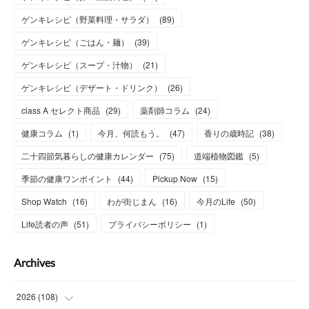
ゲンキレシピ（野菜料理・サラダ）
(
89
)
ゲンキレシピ（ごはん・麺）
(
39
)
ゲンキレシピ（スープ・汁物）
(
21
)
ゲンキレシピ（デザート・ドリンク）
(
26
)
class A セレクト商品
(
29
)
薬剤師コラム
(
24
)
健康コラム
(
1
)
今月、何読もう。
(
47
)
香りの歳時記
(
38
)
二十四節気暮らしの健康カレンダー
(
75
)
道端植物図鑑
(
5
)
季節の健康ワンポイント
(
44
)
Pickup Now
(
15
)
Shop Watch
(
16
)
わが街じまん
(
16
)
今月のLife
(
50
)
Life読者の声
(
51
)
プライバシーポリシー
(
1
)
Archives
2026
(
108
)