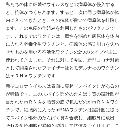
私たちの体に細菌やウイルスなどの病原体が侵入する
と、抗体がつくられます。すると、次に同じ病原体が体
内に入ってきたとき、その抗体が働いて病原体を排除し
ます。この免疫の仕組みを利用したものがワクチンで
す。これまでのワクチンは、毒性を弱めた病原体を体内
に入れる弱毒化生ワクチンと、病原体の感染能力を失わ
せたものを用いる不活化ワクチンの2つのタイプが主に
使われてきました。それに対して今回、新型コロナ対策
として開発されたファイザー社とモデルナ社のワクチン
はｍＲＮＡワクチンです。
新型コロナウイルスは表面に突起（スパイク）があるの
が特徴です。このスパイク部分のたんぱく質の設計図が
書かれたｍＲＮＡを脂質の膜で包んだのがｍＲＮＡワク
チンで、細胞内に入ったmRNAワクチンは設計図に従っ
てスパイク部分のたんぱく質を合成し、細胞外に放出。
それを免疫細胞が異物と認識して抗体をつくります。こ