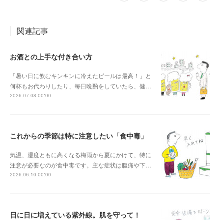
関連記事
お酒との上手な付き合い方
「暑い日に飲むキンキンに冷えたビールは最高！」と
何杯もお代わりしたり、毎日晩酌をしていたら、健…
2026.07.08 00:00
これからの季節は特に注意したい「食中毒」
気温、湿度ともに高くなる梅雨から夏にかけて、特に
注意が必要なのが食中毒です。主な症状は腹痛や下…
2026.06.10 00:00
日に日に増えている紫外線。肌を守って！