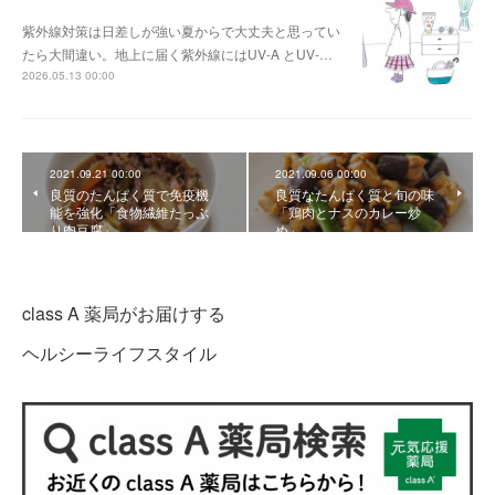
紫外線対策は日差しが強い夏からで大丈夫と思ってい
たら大間違い。地上に届く紫外線にはUV-A とUV-…
2026.05.13 00:00
2021.09.21 00:00
2021.09.06 00:00
良質のたんぱく質で免疫機
良質なたんぱく質と旬の味
能を強化「食物繊維たっぷ
「鶏肉とナスのカレー炒
り肉豆腐」
め」
class A 薬局がお届けする
ヘルシーライフスタイル