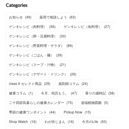
Categories
お知らせ
(
49
)
薬局で相談しよう
(
63
)
ゲンキレシピ（肉料理）
(
56
)
ゲンキレシピ（魚料理）
(
27
)
ゲンキレシピ（卵・豆腐料理）
(
30
)
ゲンキレシピ（野菜料理・サラダ）
(
89
)
ゲンキレシピ（ごはん・麺）
(
39
)
ゲンキレシピ（スープ・汁物）
(
21
)
ゲンキレシピ（デザート・ドリンク）
(
26
)
class A セレクト商品
(
29
)
薬剤師コラム
(
24
)
健康コラム
(
1
)
今月、何読もう。
(
47
)
香りの歳時記
(
38
)
二十四節気暮らしの健康カレンダー
(
75
)
道端植物図鑑
(
5
)
季節の健康ワンポイント
(
44
)
Pickup Now
(
15
)
Shop Watch
(
16
)
わが街じまん
(
16
)
今月のLife
(
50
)