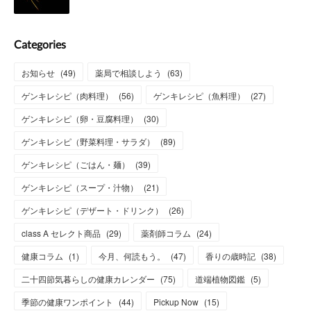
Categories
お知らせ
(
49
)
薬局で相談しよう
(
63
)
ゲンキレシピ（肉料理）
(
56
)
ゲンキレシピ（魚料理）
(
27
)
ゲンキレシピ（卵・豆腐料理）
(
30
)
ゲンキレシピ（野菜料理・サラダ）
(
89
)
ゲンキレシピ（ごはん・麺）
(
39
)
ゲンキレシピ（スープ・汁物）
(
21
)
ゲンキレシピ（デザート・ドリンク）
(
26
)
class A セレクト商品
(
29
)
薬剤師コラム
(
24
)
健康コラム
(
1
)
今月、何読もう。
(
47
)
香りの歳時記
(
38
)
二十四節気暮らしの健康カレンダー
(
75
)
道端植物図鑑
(
5
)
季節の健康ワンポイント
(
44
)
Pickup Now
(
15
)