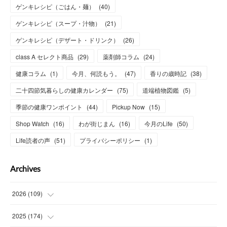
ゲンキレシピ（ごはん・麺）
(
40
)
ゲンキレシピ（スープ・汁物）
(
21
)
ゲンキレシピ（デザート・ドリンク）
(
26
)
class A セレクト商品
(
29
)
薬剤師コラム
(
24
)
健康コラム
(
1
)
今月、何読もう。
(
47
)
香りの歳時記
(
38
)
二十四節気暮らしの健康カレンダー
(
75
)
道端植物図鑑
(
5
)
季節の健康ワンポイント
(
44
)
Pickup Now
(
15
)
Shop Watch
(
16
)
わが街じまん
(
16
)
今月のLife
(
50
)
Life読者の声
(
51
)
プライバシーポリシー
(
1
)
Archives
2026
(
109
)
(
7
)
2025
(
174
)