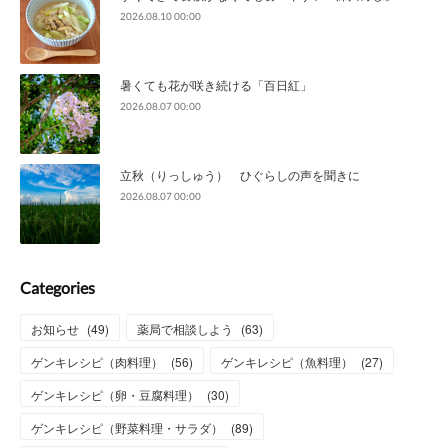
2026.08.10 00:00
暑くても花が咲き続ける「百日紅」
2026.08.07 00:00
立秋（りっしゅう） ひぐらしの声を聞きに
2026.08.07 00:00
Categories
お知らせ
(
49
)
薬局で相談しよう
(
63
)
ゲンキレシピ（肉料理）
(
56
)
ゲンキレシピ（魚料理）
(
27
)
ゲンキレシピ（卵・豆腐料理）
(
30
)
ゲンキレシピ（野菜料理・サラダ）
(
89
)