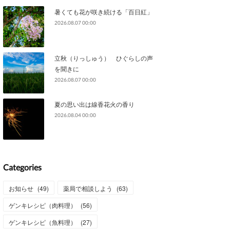
暑くても花が咲き続ける「百日紅」
2026.08.07 00:00
立秋（りっしゅう） ひぐらしの声
を聞きに
2026.08.07 00:00
夏の思い出は線香花火の香り
2026.08.04 00:00
Categories
お知らせ
(
49
)
薬局で相談しよう
(
63
)
ゲンキレシピ（肉料理）
(
56
)
ゲンキレシピ（魚料理）
(
27
)