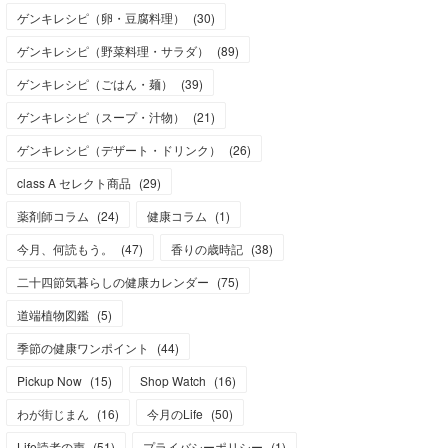
ゲンキレシピ（卵・豆腐料理）
(
30
)
ゲンキレシピ（野菜料理・サラダ）
(
89
)
ゲンキレシピ（ごはん・麺）
(
39
)
ゲンキレシピ（スープ・汁物）
(
21
)
ゲンキレシピ（デザート・ドリンク）
(
26
)
class A セレクト商品
(
29
)
薬剤師コラム
(
24
)
健康コラム
(
1
)
今月、何読もう。
(
47
)
香りの歳時記
(
38
)
二十四節気暮らしの健康カレンダー
(
75
)
道端植物図鑑
(
5
)
季節の健康ワンポイント
(
44
)
Pickup Now
(
15
)
Shop Watch
(
16
)
わが街じまん
(
16
)
今月のLife
(
50
)
Life読者の声
(
51
)
プライバシーポリシー
(
1
)