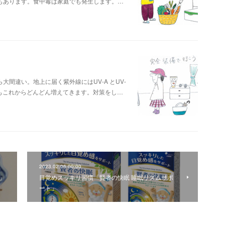
もあります。食中毒は家庭でも発生します。…
間違い。地上に届く紫外線にはUV-A とUV-
-Bもこれからどんどん増えてきます。対策をし…
2023.02.06 00:00
」
目覚めスッキリ習慣「賢者の快眠 睡眠リズムサポ
ート」