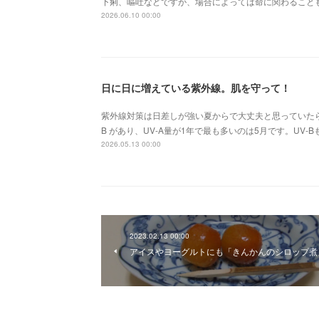
下痢、嘔吐などですが、場合によっては命に関わること
2026.06.10 00:00
日に日に増えている紫外線。肌を守って！
紫外線対策は日差しが強い夏からで大丈夫と思っていたら大
B があり、UV-A量が1年で最も多いのは5月です。UV
2026.05.13 00:00
2023.02.13 00:00
アイスやヨーグルトにも「きんかんのシロップ煮