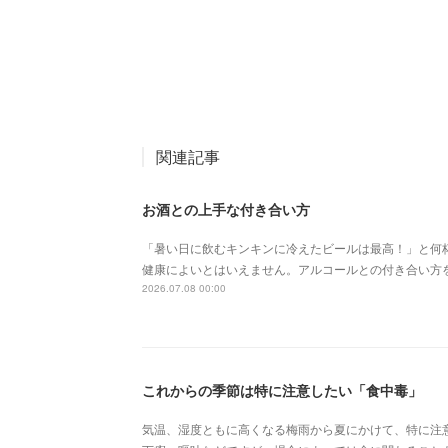
関連記事
お酒との上手な付き合い方
「暑い日に飲むキンキンに冷えたビールは最高！」と何
健康によいとはいえません。アルコールとの付き合い方
2026.07.08 00:00
これからの季節は特に注意したい「食中毒」
気温、湿度ともに高くなる梅雨から夏にかけて、特に注