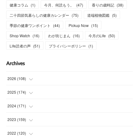
健康コラム
(
1
)
今月、何読もう。
(
47
)
香りの歳時記
(
38
)
二十四節気暮らしの健康カレンダー
(
75
)
道端植物図鑑
(
5
)
季節の健康ワンポイント
(
44
)
Pickup Now
(
15
)
Shop Watch
(
16
)
わが街じまん
(
16
)
今月のLife
(
50
)
Life読者の声
(
51
)
プライバシーポリシー
(
1
)
Archives
2026
(
108
)
(
6
)
2025
(
174
)
(
15
)
(
14
)
2024
(
171
)
(
15
)
(
14
)
(
13
)
2023
(
159
)
(
13
)
(
15
)
(
13
)
(
14
)
2022
(
120
)