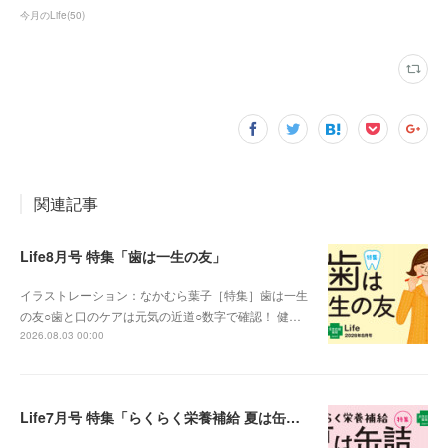
今月のLife
(
50
)
関連記事
Life8月号 特集「歯は一生の友」
イラストレーション：なかむら葉子［特集］歯は一生
の友○歯と口のケアは元気の近道○数字で確認！ 健…
2026.08.03 00:00
Life7月号 特集「らくらく栄養補給 夏は缶詰」