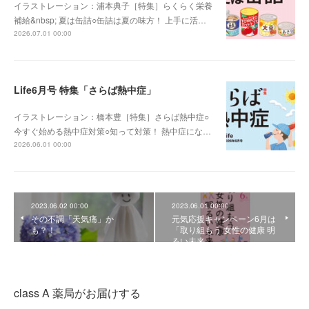
イラストレーション：浦本典子［特集］らくらく栄養
補給&nbsp; 夏は缶詰○缶詰は夏の味方！ 上手に活…
2026.07.01 00:00
Life6月号 特集「さらば熱中症」
イラストレーション：橋本豊［特集］さらば熱中症○
今すぐ始める熱中症対策○知って対策！ 熱中症にな…
2026.06.01 00:00
2023.06.02 00:00
2023.06.01 00:00
その不調「天気痛」か
元気応援キャンペーン6月は
も？！
「取り組もう 女性の健康 明
るい未来」
class A 薬局がお届けする