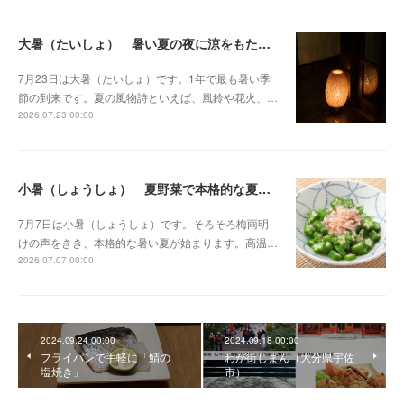
大暑（たいしょ） 暑い夏の夜に涼をもたらす灯り
7月23日は大暑（たいしょ）です。1年で最も暑い季
節の到来です。夏の風物詩といえば、風鈴や花火、…
2026.07.23 00:00
小暑（しょうしょ） 夏野菜で本格的な夏のはじまりに備える
7月7日は小暑（しょうしょ）です。そろそろ梅雨明
けの声をきき、本格的な暑い夏が始まります。高温…
2026.07.07 00:00
2024.09.24 00:00
2024.09.18 00:00
フライパンで手軽に「鯖の
わが街じまん（大分県宇佐
塩焼き」
市）