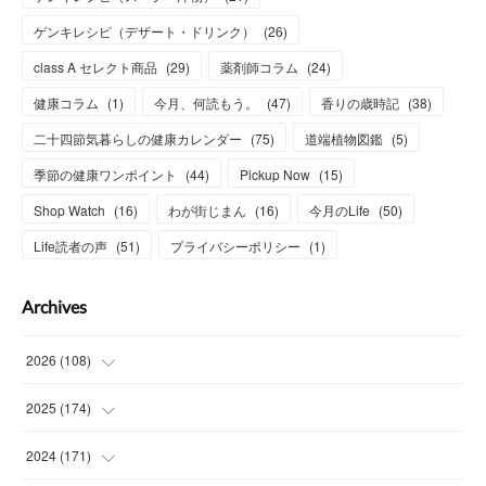
ゲンキレシピ（デザート・ドリンク）
(
26
)
class A セレクト商品
(
29
)
薬剤師コラム
(
24
)
健康コラム
(
1
)
今月、何読もう。
(
47
)
香りの歳時記
(
38
)
二十四節気暮らしの健康カレンダー
(
75
)
道端植物図鑑
(
5
)
季節の健康ワンポイント
(
44
)
Pickup Now
(
15
)
Shop Watch
(
16
)
わが街じまん
(
16
)
今月のLife
(
50
)
Life読者の声
(
51
)
プライバシーポリシー
(
1
)
Archives
2026
(
108
)
(
6
)
2025
(
174
)
(
15
)
(
14
)
2024
(
171
)