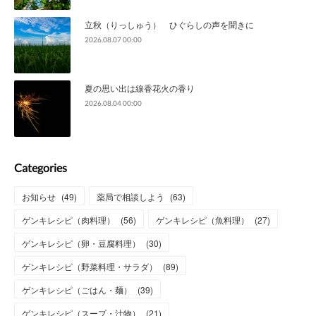
立秋（りっしゅう） ひぐらしの声を聞きに
2026.08.07 00:00
夏の思い出は線香花火の香り
2026.08.04 00:00
Categories
お知らせ
(
49
)
薬局で相談しよう
(
63
)
ゲンキレシピ（肉料理）
(
56
)
ゲンキレシピ（魚料理）
(
27
)
ゲンキレシピ（卵・豆腐料理）
(
30
)
ゲンキレシピ（野菜料理・サラダ）
(
89
)
ゲンキレシピ（ごはん・麺）
(
39
)
ゲンキレシピ（スープ・汁物）
(
21
)