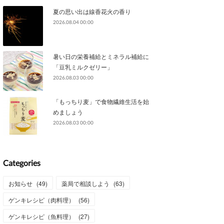
夏の思い出は線香花火の香り
2026.08.04 00:00
暑い日の栄養補給とミネラル補給に
「豆乳ミルクゼリー」
2026.08.03 00:00
「もっちり麦」で食物繊維生活を始
めましょう
2026.08.03 00:00
Categories
お知らせ
(
49
)
薬局で相談しよう
(
63
)
ゲンキレシピ（肉料理）
(
56
)
ゲンキレシピ（魚料理）
(
27
)