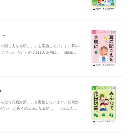
。」
ン「耳の聞こえを大切に。」を実施しています。耳の
お近くの class A 薬局は、「class …
」
ン「みんなで花粉対策。」を実施しています。花粉対
近くの class A 薬局は、「class A …