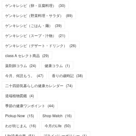
ゲンキレシピ（卵・豆腐料理）
(
30
)
ゲンキレシピ（野菜料理・サラダ）
(
89
)
ゲンキレシピ（ごはん・麺）
(
39
)
ゲンキレシピ（スープ・汁物）
(
21
)
ゲンキレシピ（デザート・ドリンク）
(
26
)
class A セレクト商品
(
29
)
薬剤師コラム
(
24
)
健康コラム
(
1
)
今月、何読もう。
(
47
)
香りの歳時記
(
38
)
二十四節気暮らしの健康カレンダー
(
74
)
道端植物図鑑
(
4
)
季節の健康ワンポイント
(
44
)
Pickup Now
(
15
)
Shop Watch
(
16
)
わが街じまん
(
16
)
今月のLife
(
50
)
Life読者の声
(
51
)
プライバシーポリシー
(
1
)