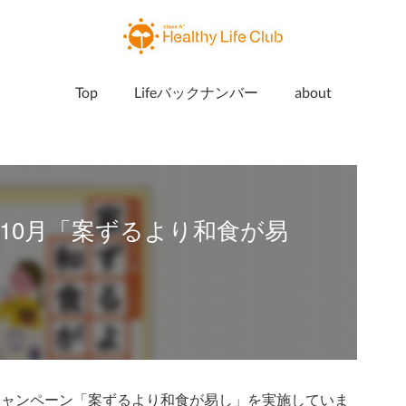
Top
Lifeバックナンバー
about
10月「案ずるより和食が易
気応援キャンペーン「案ずるより和食が易し」を実施していま