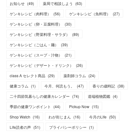
お知らせ
(
49
)
薬局で相談しよう
(
63
)
ゲンキレシピ（肉料理）
(
56
)
ゲンキレシピ（魚料理）
(
27
)
ゲンキレシピ（卵・豆腐料理）
(
30
)
ゲンキレシピ（野菜料理・サラダ）
(
89
)
ゲンキレシピ（ごはん・麺）
(
39
)
ゲンキレシピ（スープ・汁物）
(
21
)
ゲンキレシピ（デザート・ドリンク）
(
26
)
class A セレクト商品
(
29
)
薬剤師コラム
(
24
)
健康コラム
(
1
)
今月、何読もう。
(
47
)
香りの歳時記
(
38
)
二十四節気暮らしの健康カレンダー
(
74
)
道端植物図鑑
(
4
)
季節の健康ワンポイント
(
44
)
Pickup Now
(
15
)
Shop Watch
(
16
)
わが街じまん
(
16
)
今月のLife
(
50
)
Life読者の声
(
51
)
プライバシーポリシー
(
1
)