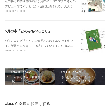
迫力ある動物や植物の絵が定評のミロコマチコさんの
デビュー作です。とにかく絵に圧倒される、大人に…
2026.06.16 00:00
5月の本「どのみちぺっこり」
お笑いコンビ「ずん」の飯尾さんの初エッセイ集で
す。飯尾さんがぎっしり詰まっています。50歳の…
2026.05.19 00:00
2024.12.18 00:00
2024.12.16 00:00
わが街じまん（愛媛県松山
さっぱりしておいしい「カ
市）
リフラワーのピクルス」
class A 薬局がお届けする