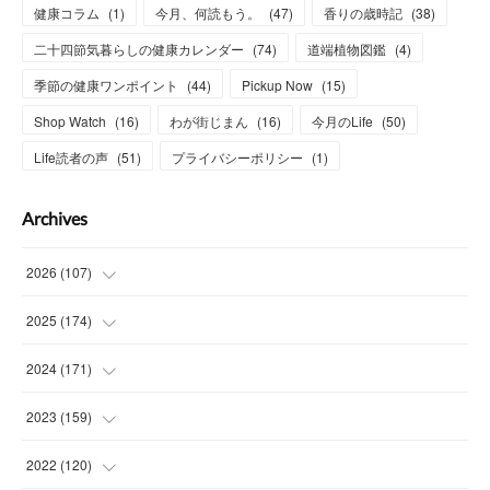
健康コラム
(
1
)
今月、何読もう。
(
47
)
香りの歳時記
(
38
)
二十四節気暮らしの健康カレンダー
(
74
)
道端植物図鑑
(
4
)
季節の健康ワンポイント
(
44
)
Pickup Now
(
15
)
Shop Watch
(
16
)
わが街じまん
(
16
)
今月のLife
(
50
)
Life読者の声
(
51
)
プライバシーポリシー
(
1
)
Archives
2026
(
107
)
(
4
)
2025
(
174
)
(
15
)
(
14
)
2024
(
171
)
(
15
)
(
14
)
(
13
)
2023
(
159
)
(
13
)
(
15
)
(
13
)
(
14
)
2022
(
120
)