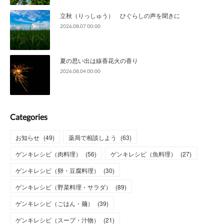
立秋（りっしゅう） ひぐらしの声を聞きに
2026.08.07 00:00
夏の思い出は線香花火の香り
2026.08.04 00:00
Categories
お知らせ
(
49
)
薬局で相談しよう
(
63
)
ゲンキレシピ（肉料理）
(
56
)
ゲンキレシピ（魚料理）
(
27
)
ゲンキレシピ（卵・豆腐料理）
(
30
)
ゲンキレシピ（野菜料理・サラダ）
(
89
)
ゲンキレシピ（ごはん・麺）
(
39
)
ゲンキレシピ（スープ・汁物）
(
21
)