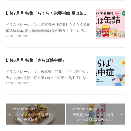
Life7月号 特集「らくらく栄養補給 夏は缶詰」
イラストレーション：浦本典子［特集］らくらく栄養
補給&nbsp; 夏は缶詰○缶詰は夏の味方！ 上手に活…
2026.07.01 00:00
Life6月号 特集「さらば熱中症」
イラストレーション：橋本豊［特集］さらば熱中症○
今すぐ始める熱中症対策○知って対策！ 熱中症にな…
2026.06.01 00:00
2025.03.03 00:00
2025.03.03 00:00
ローズマリーで香り豊かに
元気応援キャンペーン3月
「鮭の香草焼き」
「香り良ければ気分良し」