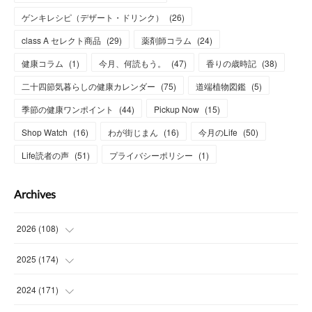
ゲンキレシピ（デザート・ドリンク）
(
26
)
class A セレクト商品
(
29
)
薬剤師コラム
(
24
)
健康コラム
(
1
)
今月、何読もう。
(
47
)
香りの歳時記
(
38
)
二十四節気暮らしの健康カレンダー
(
75
)
道端植物図鑑
(
5
)
季節の健康ワンポイント
(
44
)
Pickup Now
(
15
)
Shop Watch
(
16
)
わが街じまん
(
16
)
今月のLife
(
50
)
Life読者の声
(
51
)
プライバシーポリシー
(
1
)
Archives
2026
(
108
)
(
6
)
2025
(
174
)
(
15
)
(
14
)
2024
(
171
)