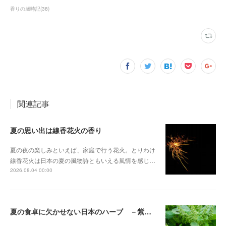
香りの歳時記
(
38
)
関連記事
夏の思い出は線香花火の香り
夏の夜の楽しみといえば、家庭で行う花火。とりわけ
線香花火は日本の夏の風物詩ともいえる風情を感じ…
2026.08.04 00:00
夏の食卓に欠かせない日本のハーブ －紫蘇（しそ）－