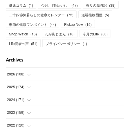
健康コラム
(
1
)
今月、何読もう。
(
47
)
香りの歳時記
(
38
)
二十四節気暮らしの健康カレンダー
(
75
)
道端植物図鑑
(
5
)
季節の健康ワンポイント
(
44
)
Pickup Now
(
15
)
Shop Watch
(
16
)
わが街じまん
(
16
)
今月のLife
(
50
)
Life読者の声
(
51
)
プライバシーポリシー
(
1
)
Archives
2026
(
108
)
(
6
)
2025
(
174
)
(
15
)
(
14
)
2024
(
171
)
(
15
)
(
14
)
(
13
)
2023
(
159
)
(
13
)
(
15
)
(
13
)
(
14
)
2022
(
120
)