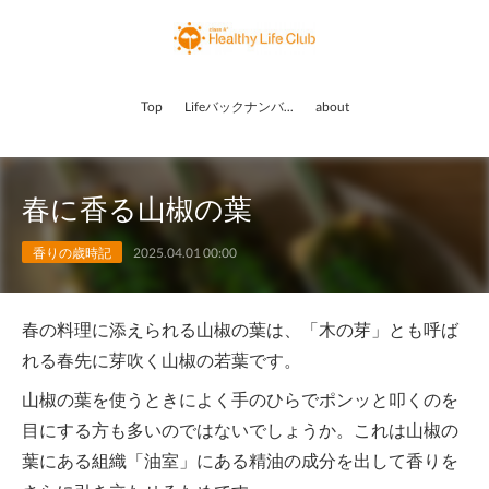
Top
Lifeバックナンバー
about
春に香る山椒の葉
香りの歳時記
2025.04.01 00:00
春の料理に添えられる山椒の葉は、「木の芽」とも呼ば
れる春先に芽吹く山椒の若葉です。
山椒の葉を使うときによく手のひらでポンッと叩くのを
目にする方も多いのではないでしょうか。これは山椒の
葉にある組織「油室」にある精油の成分を出して香りを