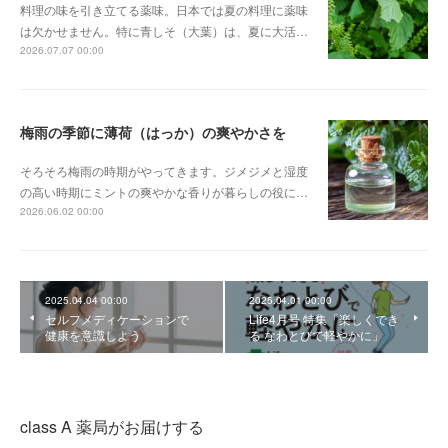
料理の味を引き立てる薬味。日本では夏の料理に薬味
は欠かせません。特に青しそ（大葉）は、夏に大活…
2026.07.07 00:00
梅雨の季節に薄荷（はっか）の爽やかさを
そろそろ梅雨の時期がやってきます。ジメジメと湿度
の高い時期にミントの爽やかな香りが暮らしの役に…
2026.06.02 00:00
2025.04.04 00:00
2025.04.01 00:00
セルフメディケーションで
Life4月号 特集「楽しくでき
健康を意識しよう
る なわとびで軽やかに」
class A 薬局がお届けする