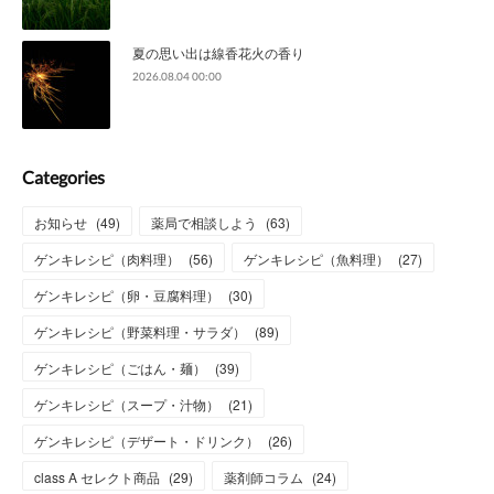
夏の思い出は線香花火の香り
2026.08.04 00:00
Categories
お知らせ
(
49
)
薬局で相談しよう
(
63
)
ゲンキレシピ（肉料理）
(
56
)
ゲンキレシピ（魚料理）
(
27
)
ゲンキレシピ（卵・豆腐料理）
(
30
)
ゲンキレシピ（野菜料理・サラダ）
(
89
)
ゲンキレシピ（ごはん・麺）
(
39
)
ゲンキレシピ（スープ・汁物）
(
21
)
ゲンキレシピ（デザート・ドリンク）
(
26
)
class A セレクト商品
(
29
)
薬剤師コラム
(
24
)