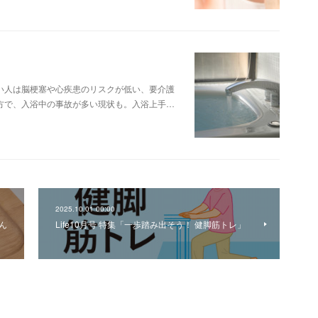
い人は脳梗塞や心疾患のリスクが低い、要介護
方で、入浴中の事故が多い現状も。入浴上手…
2025.10.01 00:00
ん
Life10月号 特集「一歩踏み出そう！ 健脚筋トレ」