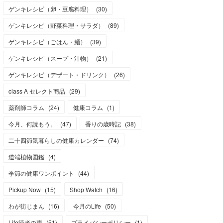
ゲンキレシピ（卵・豆腐料理）
(
30
)
ゲンキレシピ（野菜料理・サラダ）
(
89
)
ゲンキレシピ（ごはん・麺）
(
39
)
ゲンキレシピ（スープ・汁物）
(
21
)
ゲンキレシピ（デザート・ドリンク）
(
26
)
class A セレクト商品
(
29
)
薬剤師コラム
(
24
)
健康コラム
(
1
)
今月、何読もう。
(
47
)
香りの歳時記
(
38
)
二十四節気暮らしの健康カレンダー
(
74
)
道端植物図鑑
(
4
)
季節の健康ワンポイント
(
44
)
Pickup Now
(
15
)
Shop Watch
(
16
)
わが街じまん
(
16
)
今月のLife
(
50
)
Life読者の声
(
51
)
プライバシーポリシー
(
1
)