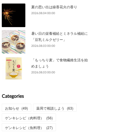
夏の思い出は線香花火の香り
2026.08.04 00:00
暑い日の栄養補給とミネラル補給に
「豆乳ミルクゼリー」
2026.08.03 00:00
「もっちり麦」で食物繊維生活を始
めましょう
2026.08.03 00:00
Categories
お知らせ
(
49
)
薬局で相談しよう
(
63
)
ゲンキレシピ（肉料理）
(
56
)
ゲンキレシピ（魚料理）
(
27
)