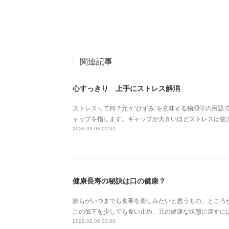
関連記事
心すっきり 上手にストレス解消
ストレスって何？元々“ひずみ”を意味する物理学の用語
ャップを指します。ギャップが大きいほどストレスは強
2026.03.06 00:00
健康長寿の秘訣は口の健康？
誰もがいつまでも食事を楽しみたいと思うもの。ところ
この低下を少しでも食い止め、元の健康な状態に戻すに
2026.02.06 00:00