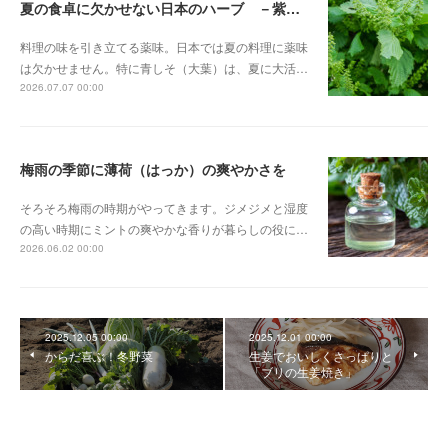
夏の食卓に欠かせない日本のハーブ －紫蘇（しそ）－
料理の味を引き立てる薬味。日本では夏の料理に薬味
は欠かせません。特に青しそ（大葉）は、夏に大活…
2026.07.07 00:00
梅雨の季節に薄荷（はっか）の爽やかさを
そろそろ梅雨の時期がやってきます。ジメジメと湿度
の高い時期にミントの爽やかな香りが暮らしの役に…
2026.06.02 00:00
2025.12.05 00:00
2025.12.01 00:00
からだ喜ぶ！冬野菜
生姜でおいしくさっぱりと
「ブリの生姜焼き」