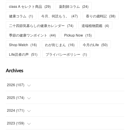
class A セレクト商品
(
29
)
薬剤師コラム
(
24
)
健康コラム
(
1
)
今月、何読もう。
(
47
)
香りの歳時記
(
38
)
二十四節気暮らしの健康カレンダー
(
74
)
道端植物図鑑
(
4
)
季節の健康ワンポイント
(
44
)
Pickup Now
(
15
)
Shop Watch
(
16
)
わが街じまん
(
16
)
今月のLife
(
50
)
Life読者の声
(
51
)
プライバシーポリシー
(
1
)
Archives
2026
(
107
)
(
4
)
2025
(
174
)
(
15
)
(
14
)
2024
(
171
)
(
15
)
(
14
)
(
13
)
2023
(
159
)