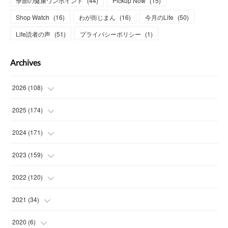
季節の健康ワンポイント
(
44
)
Pickup Now
(
15
)
Shop Watch
(
16
)
わが街じまん
(
16
)
今月のLife
(
50
)
Life読者の声
(
51
)
プライバシーポリシー
(
1
)
Archives
2026
(
108
)
(
6
)
2025
(
174
)
(
15
)
(
14
)
2024
(
171
)
(
15
)
(
14
)
(
13
)
2023
(
159
)
(
13
)
(
15
)
(
13
)
(
14
)
2022
(
120
)
(
15
)
(
15
)
(
15
)
(
14
)
(
14
)
2021
(
34
)
(
15
)
(
14
)
(
15
)
(
16
)
(
13
)
(
4
)
2020
(
6
)