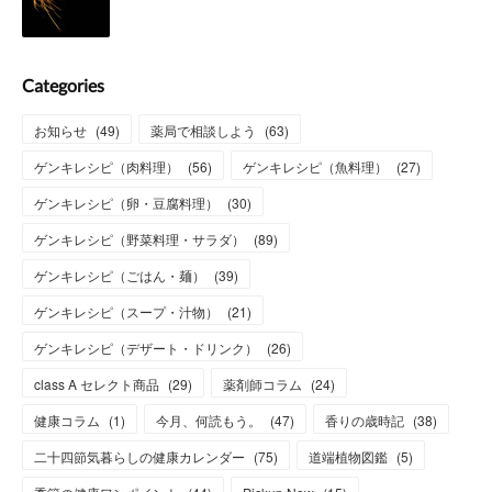
Categories
お知らせ
(
49
)
薬局で相談しよう
(
63
)
ゲンキレシピ（肉料理）
(
56
)
ゲンキレシピ（魚料理）
(
27
)
ゲンキレシピ（卵・豆腐料理）
(
30
)
ゲンキレシピ（野菜料理・サラダ）
(
89
)
ゲンキレシピ（ごはん・麺）
(
39
)
ゲンキレシピ（スープ・汁物）
(
21
)
ゲンキレシピ（デザート・ドリンク）
(
26
)
class A セレクト商品
(
29
)
薬剤師コラム
(
24
)
健康コラム
(
1
)
今月、何読もう。
(
47
)
香りの歳時記
(
38
)
二十四節気暮らしの健康カレンダー
(
75
)
道端植物図鑑
(
5
)