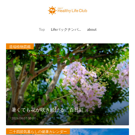
Top
Lifeバックナンバー
about
道端植物図鑑
暑くても花が咲き続ける「百日紅」
2026.08.07 00:00
二十四節気暮らしの健康カレンダー