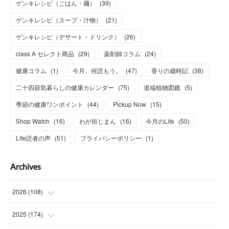
ゲンキレシピ（ごはん・麺）
(
39
)
ゲンキレシピ（スープ・汁物）
(
21
)
ゲンキレシピ（デザート・ドリンク）
(
26
)
class A セレクト商品
(
29
)
薬剤師コラム
(
24
)
健康コラム
(
1
)
今月、何読もう。
(
47
)
香りの歳時記
(
38
)
二十四節気暮らしの健康カレンダー
(
75
)
道端植物図鑑
(
5
)
季節の健康ワンポイント
(
44
)
Pickup Now
(
15
)
Shop Watch
(
16
)
わが街じまん
(
16
)
今月のLife
(
50
)
Life読者の声
(
51
)
プライバシーポリシー
(
1
)
Archives
2026
(
108
)
(
6
)
2025
(
174
)