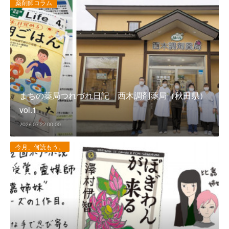
薬剤師コラム
まちの薬局つれづれ日記 西木調剤薬局（秋田県）
vol.1
2026.07.22 00:00
今月、何読もう。