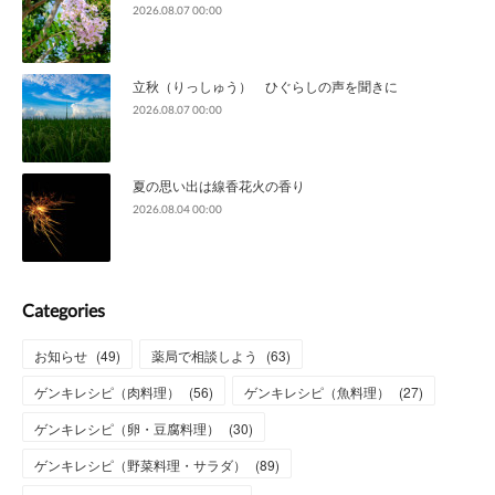
2026.08.07 00:00
立秋（りっしゅう） ひぐらしの声を聞きに
2026.08.07 00:00
夏の思い出は線香花火の香り
2026.08.04 00:00
Categories
お知らせ
(
49
)
薬局で相談しよう
(
63
)
ゲンキレシピ（肉料理）
(
56
)
ゲンキレシピ（魚料理）
(
27
)
ゲンキレシピ（卵・豆腐料理）
(
30
)
ゲンキレシピ（野菜料理・サラダ）
(
89
)