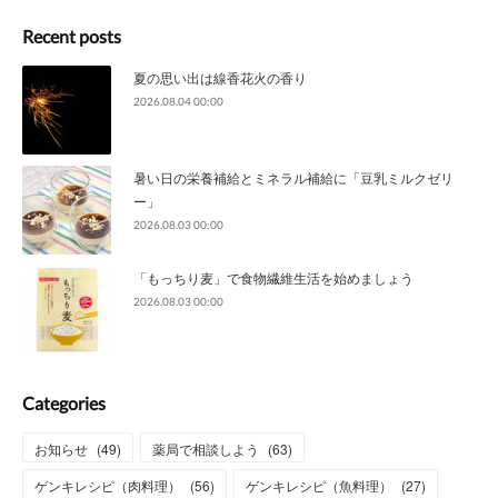
Recent posts
夏の思い出は線香花火の香り
2026.08.04 00:00
暑い日の栄養補給とミネラル補給に「豆乳ミルクゼリ
ー」
2026.08.03 00:00
「もっちり麦」で食物繊維生活を始めましょう
2026.08.03 00:00
Categories
お知らせ
(
49
)
薬局で相談しよう
(
63
)
ゲンキレシピ（肉料理）
(
56
)
ゲンキレシピ（魚料理）
(
27
)