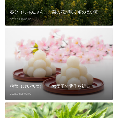
春分（しゅんぶん） 菜の花が咲く頃の長い雨
2026.03.20 00:00
啓蟄（けいちつ） 十六団子で豊作を祈る
2026.03.05 00:00