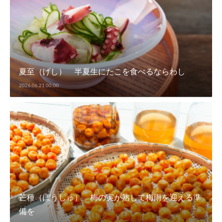
夏至（げし） 半夏生にたこを食べるならわし
2026.06.21 00:00
芒種（ぼうしゅ） 梅の実が熟して梅雨を迎える準
備を