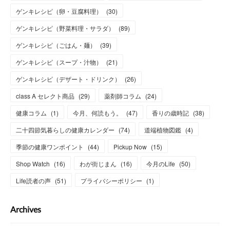
ゲンキレシピ（卵・豆腐料理）
(
30
)
ゲンキレシピ（野菜料理・サラダ）
(
89
)
ゲンキレシピ（ごはん・麺）
(
39
)
ゲンキレシピ（スープ・汁物）
(
21
)
ゲンキレシピ（デザート・ドリンク）
(
26
)
class A セレクト商品
(
29
)
薬剤師コラム
(
24
)
健康コラム
(
1
)
今月、何読もう。
(
47
)
香りの歳時記
(
38
)
二十四節気暮らしの健康カレンダー
(
74
)
道端植物図鑑
(
4
)
季節の健康ワンポイント
(
44
)
Pickup Now
(
15
)
Shop Watch
(
16
)
わが街じまん
(
16
)
今月のLife
(
50
)
Life読者の声
(
51
)
プライバシーポリシー
(
1
)
Archives