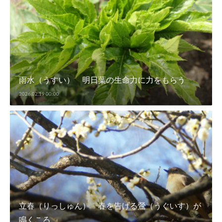
雨水（うすい） 明日葉の生命力に力をもらう
2026.02.19 00:00
立春（りっしゅん） 春を告げる鶯（うぐいす）が
鳴くころ