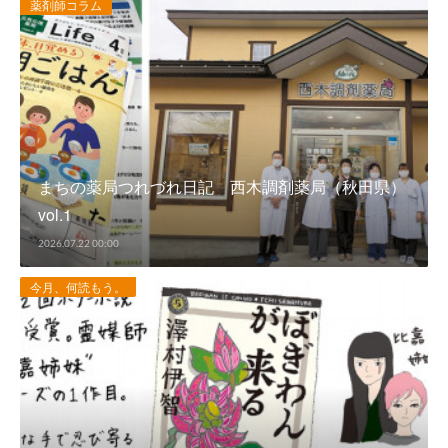
薬剤師コラム
まちの薬局つれづれ日記 西木調剤薬局（秋田県）
vol.1
2026.07.22 00:00
今月、何読もう。