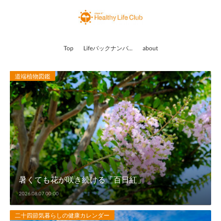
Top
Lifeバックナンバー
about
道端植物図鑑
暑くても花が咲き続ける「百日紅」
2026.08.07 00:00
二十四節気暮らしの健康カレンダー