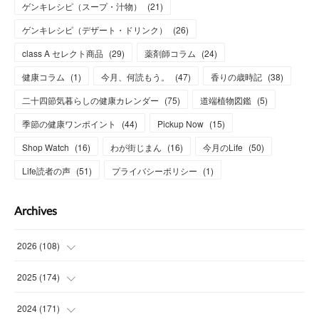
ゲンキレシピ（スープ・汁物）
(
21
)
ゲンキレシピ（デザート・ドリンク）
(
26
)
class A セレクト商品
(
29
)
薬剤師コラム
(
24
)
健康コラム
(
1
)
今月、何読もう。
(
47
)
香りの歳時記
(
38
)
二十四節気暮らしの健康カレンダー
(
75
)
道端植物図鑑
(
5
)
季節の健康ワンポイント
(
44
)
Pickup Now
(
15
)
Shop Watch
(
16
)
わが街じまん
(
16
)
今月のLife
(
50
)
Life読者の声
(
51
)
プライバシーポリシー
(
1
)
Archives
2026
(
108
)
(
6
)
2025
(
174
)
(
15
)
(
14
)
2024
(
171
)