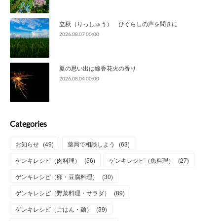
立秋（りっしゅう） ひぐらしの声を聞きに
2026.08.07 00:00
夏の思い出は線香花火の香り
2026.08.04 00:00
Categories
お知らせ
(
49
)
薬局で相談しよう
(
63
)
ゲンキレシピ（肉料理）
(
56
)
ゲンキレシピ（魚料理）
(
27
)
ゲンキレシピ（卵・豆腐料理）
(
30
)
ゲンキレシピ（野菜料理・サラダ）
(
89
)
ゲンキレシピ（ごはん・麺）
(
39
)