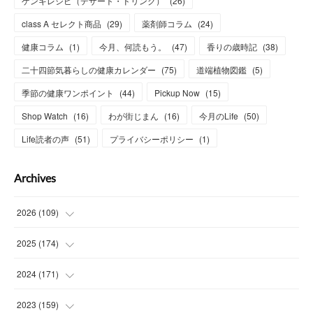
ゲンキレシピ（デザート・ドリンク）
(
26
)
class A セレクト商品
(
29
)
薬剤師コラム
(
24
)
健康コラム
(
1
)
今月、何読もう。
(
47
)
香りの歳時記
(
38
)
二十四節気暮らしの健康カレンダー
(
75
)
道端植物図鑑
(
5
)
季節の健康ワンポイント
(
44
)
Pickup Now
(
15
)
Shop Watch
(
16
)
わが街じまん
(
16
)
今月のLife
(
50
)
Life読者の声
(
51
)
プライバシーポリシー
(
1
)
Archives
2026
(
109
)
(
7
)
2025
(
174
)
(
15
)
(
14
)
2024
(
171
)
(
15
)
(
14
)
(
13
)
2023
(
159
)