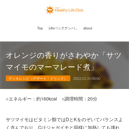
Top
Lifeバックナンバー
about
オレンジの香りがさわやか「サツ
マイモのマーマレード煮」
ゲンキレシピ（デザート・ドリンク）
2022.01.31 00:00
○エネルギー：約160kcal ○調理時間：20分
サツマイモはビタミン類ではDとKをのぞいてバランスよ
く含んでおり、Cはジャガイモと同様に加熱しても壊れ