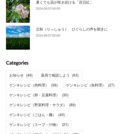
暑くても花が咲き続ける「百日紅」
2026.08.07 00:00
立秋（りっしゅう） ひぐらしの声を聞きに
2026.08.07 00:00
Categories
お知らせ
(
49
)
薬局で相談しよう
(
63
)
ゲンキレシピ（肉料理）
(
56
)
ゲンキレシピ（魚料理）
(
27
)
ゲンキレシピ（卵・豆腐料理）
(
30
)
ゲンキレシピ（野菜料理・サラダ）
(
89
)
ゲンキレシピ（ごはん・麺）
(
40
)
ゲンキレシピ（スープ・汁物）
(
21
)