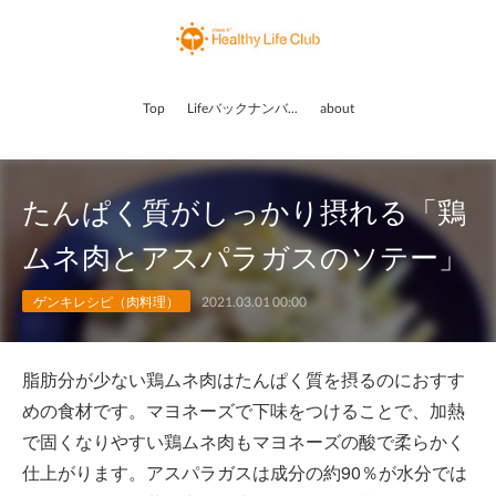
Top
Lifeバックナンバー
about
たんぱく質がしっかり摂れる「鶏
ムネ肉とアスパラガスのソテー」
ゲンキレシピ（肉料理）
2021.03.01 00:00
脂肪分が少ない鶏ムネ肉はたんぱく質を摂るのにおすす
めの食材です。マヨネーズで下味をつけることで、加熱
で固くなりやすい鶏ムネ肉もマヨネーズの酸で柔らかく
仕上がります。アスパラガスは成分の約90％が水分では