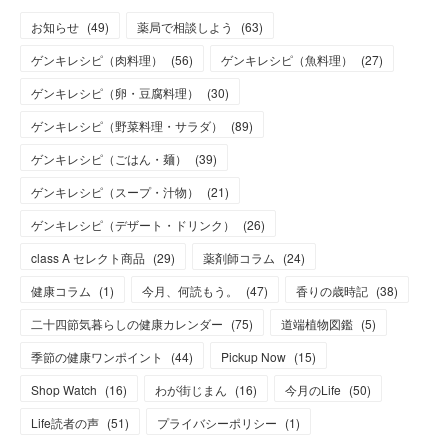
お知らせ
(
49
)
薬局で相談しよう
(
63
)
ゲンキレシピ（肉料理）
(
56
)
ゲンキレシピ（魚料理）
(
27
)
ゲンキレシピ（卵・豆腐料理）
(
30
)
ゲンキレシピ（野菜料理・サラダ）
(
89
)
ゲンキレシピ（ごはん・麺）
(
39
)
ゲンキレシピ（スープ・汁物）
(
21
)
ゲンキレシピ（デザート・ドリンク）
(
26
)
class A セレクト商品
(
29
)
薬剤師コラム
(
24
)
健康コラム
(
1
)
今月、何読もう。
(
47
)
香りの歳時記
(
38
)
二十四節気暮らしの健康カレンダー
(
75
)
道端植物図鑑
(
5
)
季節の健康ワンポイント
(
44
)
Pickup Now
(
15
)
Shop Watch
(
16
)
わが街じまん
(
16
)
今月のLife
(
50
)
Life読者の声
(
51
)
プライバシーポリシー
(
1
)