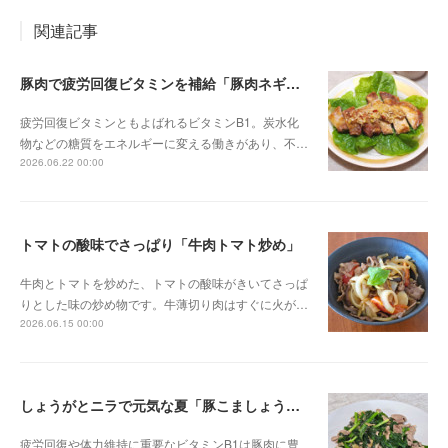
関連記事
豚肉で疲労回復ビタミンを補給「豚肉ネギソース」
疲労回復ビタミンともよばれるビタミンB1。炭水化
物などの糖質をエネルギーに変える働きがあり、不…
2026.06.22 00:00
トマトの酸味でさっぱり「牛肉トマト炒め」
牛肉とトマトを炒めた、トマトの酸味がきいてさっぱ
りとした味の炒め物です。牛薄切り肉はすぐに火が…
2026.06.15 00:00
しょうがとニラで元気な夏「豚こましょうが炒め」
疲労回復や体力維持に重要なビタミンB1は豚肉に豊