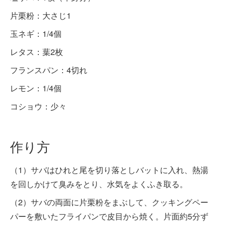
片栗粉：大さじ1
玉ネギ：1/4個
レタス：葉2枚
フランスパン：4切れ
レモン：1/4個
コショウ：少々
作り方
（1）サバはひれと尾を切り落としバットに入れ、熱湯
を回しかけて臭みをとり、水気をよくふき取る。
（2）サバの両面に片栗粉をまぶして、クッキングペー
パーを敷いたフライパンで皮目から焼く。片面約5分ず