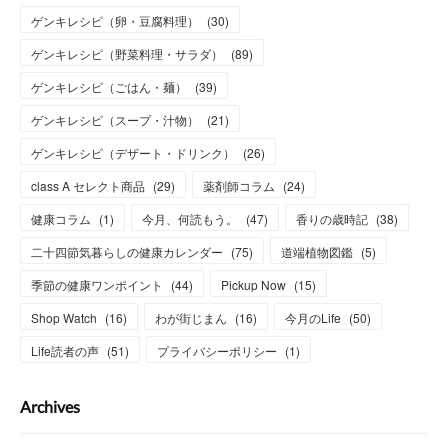
ゲンキレシピ（卵・豆腐料理）
(
30
)
ゲンキレシピ（野菜料理・サラダ）
(
89
)
ゲンキレシピ（ごはん・麺）
(
39
)
ゲンキレシピ（スープ・汁物）
(
21
)
ゲンキレシピ（デザート・ドリンク）
(
26
)
class A セレクト商品
(
29
)
薬剤師コラム
(
24
)
健康コラム
(
1
)
今月、何読もう。
(
47
)
香りの歳時記
(
38
)
二十四節気暮らしの健康カレンダー
(
75
)
道端植物図鑑
(
5
)
季節の健康ワンポイント
(
44
)
Pickup Now
(
15
)
Shop Watch
(
16
)
わが街じまん
(
16
)
今月のLife
(
50
)
Life読者の声
(
51
)
プライバシーポリシー
(
1
)
Archives