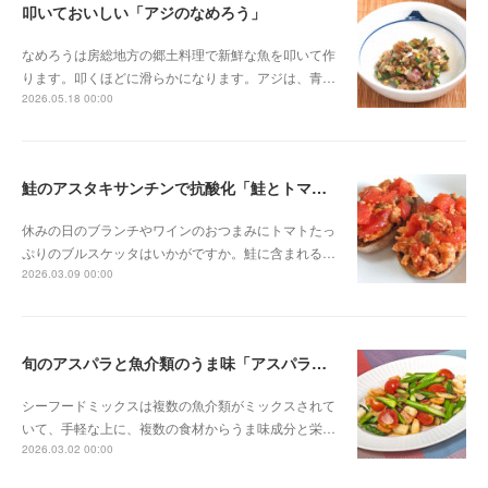
叩いておいしい「アジのなめろう」
なめろうは房総地方の郷土料理で新鮮な魚を叩いて作
ります。叩くほどに滑らかになります。アジは、青…
2026.05.18 00:00
鮭のアスタキサンチンで抗酸化「鮭とトマトのブルスケッタ」
休みの日のブランチやワインのおつまみにトマトたっ
ぷりのブルスケッタはいかがですか。鮭に含まれる…
2026.03.09 00:00
旬のアスパラと魚介類のうま味「アスパラのシーフード炒め」
シーフードミックスは複数の魚介類がミックスされて
いて、手軽な上に、複数の食材からうま味成分と栄…
2026.03.02 00:00