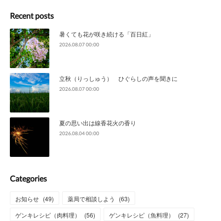
Recent posts
暑くても花が咲き続ける「百日紅」
2026.08.07 00:00
立秋（りっしゅう） ひぐらしの声を聞きに
2026.08.07 00:00
夏の思い出は線香花火の香り
2026.08.04 00:00
Categories
お知らせ
(
49
)
薬局で相談しよう
(
63
)
ゲンキレシピ（肉料理）
(
56
)
ゲンキレシピ（魚料理）
(
27
)