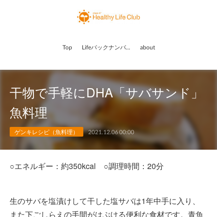
Top
Lifeバックナンバー
about
干物で手軽にDHA「サバサンド」
魚料理
ゲンキレシピ（魚料理）
2021.12.06 00:00
○エネルギー：約350kcal ○調理時間：20分
生のサバを塩漬けして干した塩サバは1年中手に入り、
また下ごしらえの手間がはぶける便利な食材です。青魚