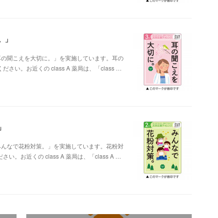
。」
ン「耳の聞こえを大切に。」を実施しています。耳の
お近くの class A 薬局は、「class …
」
ン「みんなで花粉対策。」を実施しています。花粉対
近くの class A 薬局は、「class A …