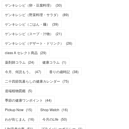
ゲンキレシピ（卵・豆腐料理）
(
30
)
ゲンキレシピ（野菜料理・サラダ）
(
89
)
ゲンキレシピ（ごはん・麺）
(
39
)
ゲンキレシピ（スープ・汁物）
(
21
)
ゲンキレシピ（デザート・ドリンク）
(
26
)
class A セレクト商品
(
29
)
薬剤師コラム
(
24
)
健康コラム
(
1
)
今月、何読もう。
(
47
)
香りの歳時記
(
38
)
二十四節気暮らしの健康カレンダー
(
75
)
道端植物図鑑
(
5
)
季節の健康ワンポイント
(
44
)
Pickup Now
(
15
)
Shop Watch
(
16
)
わが街じまん
(
16
)
今月のLife
(
50
)
Life読者の声
(
51
)
プライバシーポリシー
(
1
)