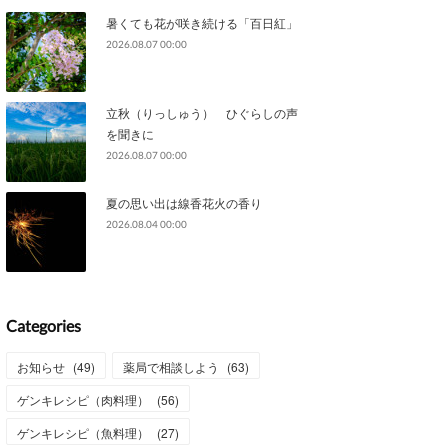
暑くても花が咲き続ける「百日紅」
2026.08.07 00:00
立秋（りっしゅう） ひぐらしの声
を聞きに
2026.08.07 00:00
夏の思い出は線香花火の香り
2026.08.04 00:00
Categories
お知らせ
(
49
)
薬局で相談しよう
(
63
)
ゲンキレシピ（肉料理）
(
56
)
ゲンキレシピ（魚料理）
(
27
)