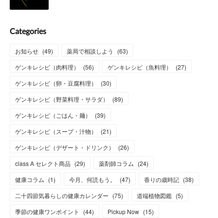
Categories
お知らせ
(
49
)
薬局で相談しよう
(
63
)
ゲンキレシピ（肉料理）
(
56
)
ゲンキレシピ（魚料理）
(
27
)
ゲンキレシピ（卵・豆腐料理）
(
30
)
ゲンキレシピ（野菜料理・サラダ）
(
89
)
ゲンキレシピ（ごはん・麺）
(
39
)
ゲンキレシピ（スープ・汁物）
(
21
)
ゲンキレシピ（デザート・ドリンク）
(
26
)
class A セレクト商品
(
29
)
薬剤師コラム
(
24
)
健康コラム
(
1
)
今月、何読もう。
(
47
)
香りの歳時記
(
38
)
二十四節気暮らしの健康カレンダー
(
75
)
道端植物図鑑
(
5
)
季節の健康ワンポイント
(
44
)
Pickup Now
(
15
)