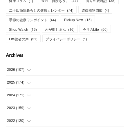
健康コラム
(
1
)
今月、何読もう。
(
47
)
香りの歳時記
(
38
)
二十四節気暮らしの健康カレンダー
(
74
)
道端植物図鑑
(
4
)
季節の健康ワンポイント
(
44
)
Pickup Now
(
15
)
Shop Watch
(
16
)
わが街じまん
(
16
)
今月のLife
(
50
)
Life読者の声
(
51
)
プライバシーポリシー
(
1
)
Archives
2026
(
107
)
(
4
)
2025
(
174
)
(
15
)
(
14
)
2024
(
171
)
(
15
)
(
14
)
(
13
)
2023
(
159
)
(
13
)
(
15
)
(
13
)
(
14
)
2022
(
120
)