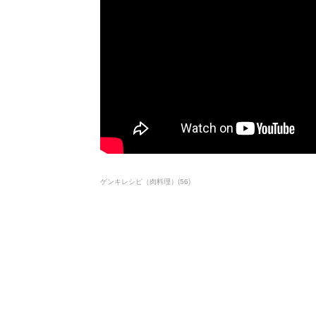
ゲンキレシピ（肉料理）
(
56
)