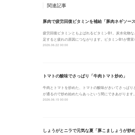
関連記事
豚肉で疲労回復ビタミンを補給「豚肉ネギソー
疲労回復ビタミンともよばれるビタミンB1。炭水化物
足すると疲れの原因につながります。ビタミンB1が豊
2026.06.22 00:00
トマトの酸味でさっぱり「牛肉トマト炒め」
牛肉とトマトを炒めた、トマトの酸味がきいてさっぱり
が通るので炒め始めたらあっという間にできあがります
2026.06.15 00:00
しょうがとニラで元気な夏「豚こましょうが炒