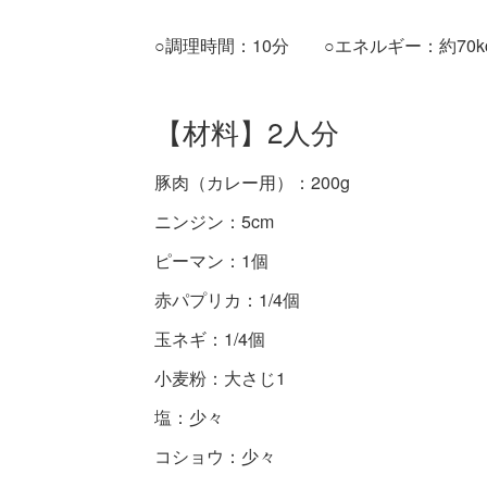
○調理時間：10分 ○エネルギー：約70kc
【材料】2人分
豚肉（カレー用）：200g
ニンジン：5cm
ピーマン：1個
赤パプリカ：1/4個
玉ネギ：1/4個
小麦粉：大さじ1
塩：少々
コショウ：少々