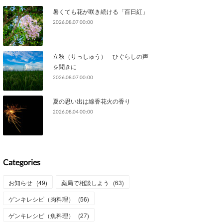
暑くても花が咲き続ける「百日紅」
2026.08.07 00:00
立秋（りっしゅう） ひぐらしの声
を聞きに
2026.08.07 00:00
夏の思い出は線香花火の香り
2026.08.04 00:00
Categories
お知らせ
(
49
)
薬局で相談しよう
(
63
)
ゲンキレシピ（肉料理）
(
56
)
ゲンキレシピ（魚料理）
(
27
)