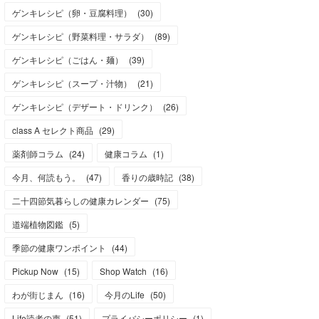
ゲンキレシピ（卵・豆腐料理）
(
30
)
ゲンキレシピ（野菜料理・サラダ）
(
89
)
ゲンキレシピ（ごはん・麺）
(
39
)
ゲンキレシピ（スープ・汁物）
(
21
)
ゲンキレシピ（デザート・ドリンク）
(
26
)
class A セレクト商品
(
29
)
薬剤師コラム
(
24
)
健康コラム
(
1
)
今月、何読もう。
(
47
)
香りの歳時記
(
38
)
二十四節気暮らしの健康カレンダー
(
75
)
道端植物図鑑
(
5
)
季節の健康ワンポイント
(
44
)
Pickup Now
(
15
)
Shop Watch
(
16
)
わが街じまん
(
16
)
今月のLife
(
50
)
Life読者の声
(
51
)
プライバシーポリシー
(
1
)