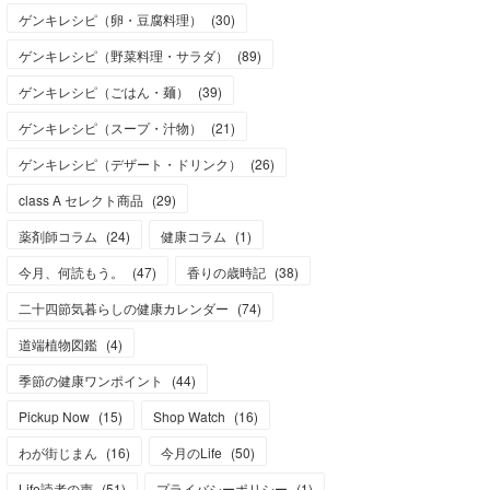
ゲンキレシピ（卵・豆腐料理）
(
30
)
ゲンキレシピ（野菜料理・サラダ）
(
89
)
ゲンキレシピ（ごはん・麺）
(
39
)
ゲンキレシピ（スープ・汁物）
(
21
)
ゲンキレシピ（デザート・ドリンク）
(
26
)
class A セレクト商品
(
29
)
薬剤師コラム
(
24
)
健康コラム
(
1
)
今月、何読もう。
(
47
)
香りの歳時記
(
38
)
二十四節気暮らしの健康カレンダー
(
74
)
道端植物図鑑
(
4
)
季節の健康ワンポイント
(
44
)
Pickup Now
(
15
)
Shop Watch
(
16
)
わが街じまん
(
16
)
今月のLife
(
50
)
Life読者の声
(
51
)
プライバシーポリシー
(
1
)