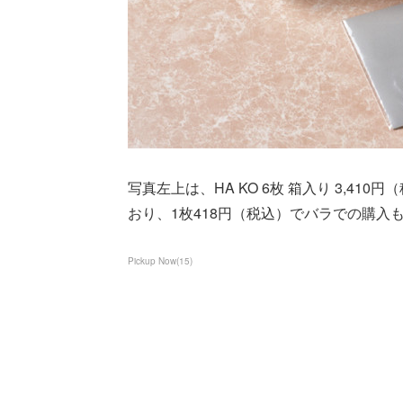
写真左上は、HA KO 6枚 箱入り 3,41
おり、1枚418円（税込）でバラでの購入
Pickup Now
(
15
)