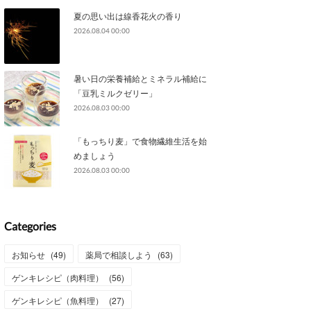
夏の思い出は線香花火の香り
2026.08.04 00:00
暑い日の栄養補給とミネラル補給に
「豆乳ミルクゼリー」
2026.08.03 00:00
「もっちり麦」で食物繊維生活を始
めましょう
2026.08.03 00:00
Categories
お知らせ
(
49
)
薬局で相談しよう
(
63
)
ゲンキレシピ（肉料理）
(
56
)
ゲンキレシピ（魚料理）
(
27
)