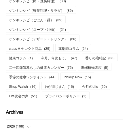
ゲンキレシピ（卵・豆腐料理）
(
30
)
ゲンキレシピ（野菜料理・サラダ）
(
89
)
ゲンキレシピ（ごはん・麺）
(
39
)
ゲンキレシピ（スープ・汁物）
(
21
)
ゲンキレシピ（デザート・ドリンク）
(
26
)
class A セレクト商品
(
29
)
薬剤師コラム
(
24
)
健康コラム
(
1
)
今月、何読もう。
(
47
)
香りの歳時記
(
38
)
二十四節気暮らしの健康カレンダー
(
75
)
道端植物図鑑
(
5
)
季節の健康ワンポイント
(
44
)
Pickup Now
(
15
)
Shop Watch
(
16
)
わが街じまん
(
16
)
今月のLife
(
50
)
Life読者の声
(
51
)
プライバシーポリシー
(
1
)
Archives
2026
(
108
)