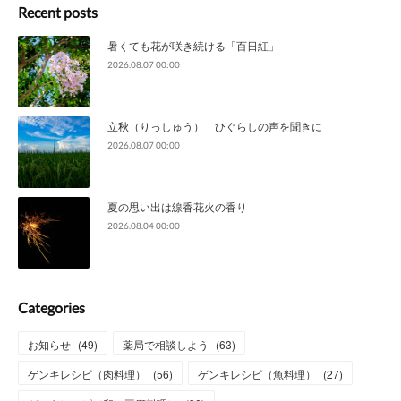
Recent posts
暑くても花が咲き続ける「百日紅」
2026.08.07 00:00
立秋（りっしゅう） ひぐらしの声を聞きに
2026.08.07 00:00
夏の思い出は線香花火の香り
2026.08.04 00:00
Categories
お知らせ
(
49
)
薬局で相談しよう
(
63
)
ゲンキレシピ（肉料理）
(
56
)
ゲンキレシピ（魚料理）
(
27
)