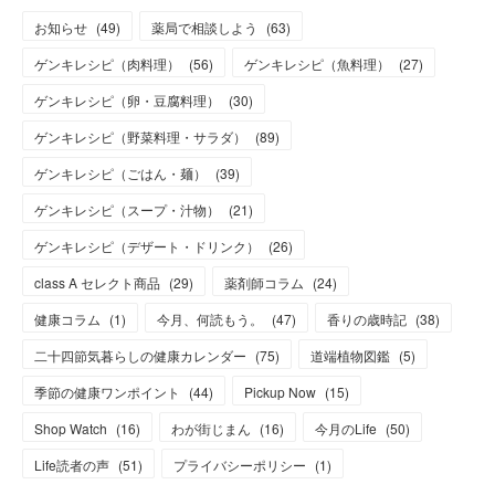
お知らせ
(
49
)
薬局で相談しよう
(
63
)
ゲンキレシピ（肉料理）
(
56
)
ゲンキレシピ（魚料理）
(
27
)
ゲンキレシピ（卵・豆腐料理）
(
30
)
ゲンキレシピ（野菜料理・サラダ）
(
89
)
ゲンキレシピ（ごはん・麺）
(
39
)
ゲンキレシピ（スープ・汁物）
(
21
)
ゲンキレシピ（デザート・ドリンク）
(
26
)
class A セレクト商品
(
29
)
薬剤師コラム
(
24
)
健康コラム
(
1
)
今月、何読もう。
(
47
)
香りの歳時記
(
38
)
二十四節気暮らしの健康カレンダー
(
75
)
道端植物図鑑
(
5
)
季節の健康ワンポイント
(
44
)
Pickup Now
(
15
)
Shop Watch
(
16
)
わが街じまん
(
16
)
今月のLife
(
50
)
Life読者の声
(
51
)
プライバシーポリシー
(
1
)