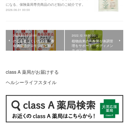
になる、保険薬局専売商品ののど飴のご紹介です。
2026.06.01 00:00
2023.01.10 00:00
2022.12.19 00:00
のどを優しくいたわる「養
植物由来の乳酸菌が体調管
命酒製造クロモジのど飴󠄀」
理をサポート「ボディメン
テ ゼリー」
class A 薬局がお届けする
ヘルシーライフスタイル