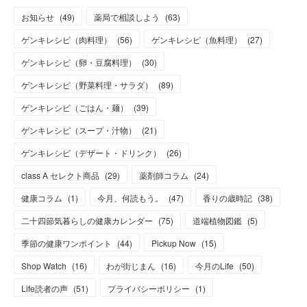
お知らせ
(
49
)
薬局で相談しよう
(
63
)
ゲンキレシピ（肉料理）
(
56
)
ゲンキレシピ（魚料理）
(
27
)
ゲンキレシピ（卵・豆腐料理）
(
30
)
ゲンキレシピ（野菜料理・サラダ）
(
89
)
ゲンキレシピ（ごはん・麺）
(
39
)
ゲンキレシピ（スープ・汁物）
(
21
)
ゲンキレシピ（デザート・ドリンク）
(
26
)
class A セレクト商品
(
29
)
薬剤師コラム
(
24
)
健康コラム
(
1
)
今月、何読もう。
(
47
)
香りの歳時記
(
38
)
二十四節気暮らしの健康カレンダー
(
75
)
道端植物図鑑
(
5
)
季節の健康ワンポイント
(
44
)
Pickup Now
(
15
)
Shop Watch
(
16
)
わが街じまん
(
16
)
今月のLife
(
50
)
Life読者の声
(
51
)
プライバシーポリシー
(
1
)