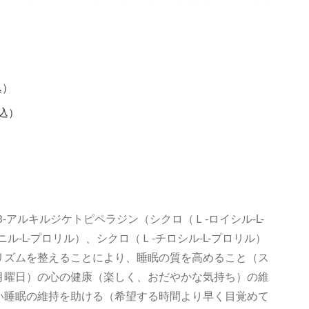
込）
、税込）
-アルキルジケトピペラジン（シクロ（Ｌ-ロイシル-L-
ル-L-プロリル）、シクロ（Ｌ-チロシル-L-プロリル）
リズムを整えることにより、睡眠の質を高めること（ス
月曜日）の心の健康（楽しく、おだやかな気持ち）の維
い睡眠の維持を助ける（希望する時間より早く目覚めて