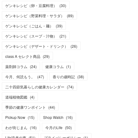
ゲンキレシピ（卵・豆腐料理）
(
30
)
ゲンキレシピ（野菜料理・サラダ）
(
89
)
ゲンキレシピ（ごはん・麺）
(
39
)
ゲンキレシピ（スープ・汁物）
(
21
)
ゲンキレシピ（デザート・ドリンク）
(
26
)
class A セレクト商品
(
29
)
薬剤師コラム
(
24
)
健康コラム
(
1
)
今月、何読もう。
(
47
)
香りの歳時記
(
38
)
二十四節気暮らしの健康カレンダー
(
74
)
道端植物図鑑
(
4
)
季節の健康ワンポイント
(
44
)
Pickup Now
(
15
)
Shop Watch
(
16
)
わが街じまん
(
16
)
今月のLife
(
50
)
Life読者の声
(
51
)
プライバシーポリシー
(
1
)