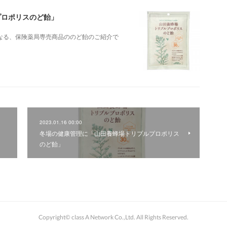
プロポリスのど飴」
なる、保険薬局専売商品ののど飴のご紹介で
2023.01.16 00:00
冬場の健康管理に「山田養蜂場トリプルプロポリス
のど飴」
Copyright© class A Network Co.,Ltd. All Rights Reserved.