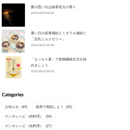
夏の思い出は線香花火の香り
2026.08.04 00:00
暑い日の栄養補給とミネラル補給に
「豆乳ミルクゼリー」
2026.08.03 00:00
「もっちり麦」で食物繊維生活を始
めましょう
2026.08.03 00:00
Categories
お知らせ
(
49
)
薬局で相談しよう
(
63
)
ゲンキレシピ（肉料理）
(
56
)
ゲンキレシピ（魚料理）
(
27
)