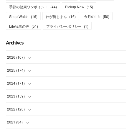
季節の健康ワンポイント
(
44
)
Pickup Now
(
15
)
Shop Watch
(
16
)
わが街じまん
(
16
)
今月のLife
(
50
)
Life読者の声
(
51
)
プライバシーポリシー
(
1
)
Archives
2026
(
107
)
(
4
)
2025
(
174
)
(
15
)
(
14
)
2024
(
171
)
(
15
)
(
14
)
(
13
)
2023
(
159
)
(
13
)
(
15
)
(
13
)
(
14
)
2022
(
120
)
(
16
)
(
15
)
(
15
)
(
14
)
(
14
)
2021
(
34
)
(
15
)