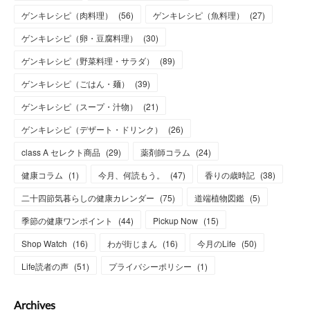
ゲンキレシピ（肉料理）
(
56
)
ゲンキレシピ（魚料理）
(
27
)
ゲンキレシピ（卵・豆腐料理）
(
30
)
ゲンキレシピ（野菜料理・サラダ）
(
89
)
ゲンキレシピ（ごはん・麺）
(
39
)
ゲンキレシピ（スープ・汁物）
(
21
)
ゲンキレシピ（デザート・ドリンク）
(
26
)
class A セレクト商品
(
29
)
薬剤師コラム
(
24
)
健康コラム
(
1
)
今月、何読もう。
(
47
)
香りの歳時記
(
38
)
二十四節気暮らしの健康カレンダー
(
75
)
道端植物図鑑
(
5
)
季節の健康ワンポイント
(
44
)
Pickup Now
(
15
)
Shop Watch
(
16
)
わが街じまん
(
16
)
今月のLife
(
50
)
Life読者の声
(
51
)
プライバシーポリシー
(
1
)
Archives