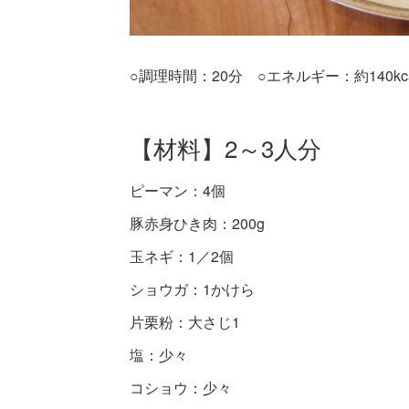
○調理時間：20分 ○エネルギー：約140kca
【材料】2～3人分
ピーマン：4個
豚赤身ひき肉：200g
玉ネギ：1／2個
ショウガ：1かけら
片栗粉：大さじ1
塩：少々
コショウ：少々