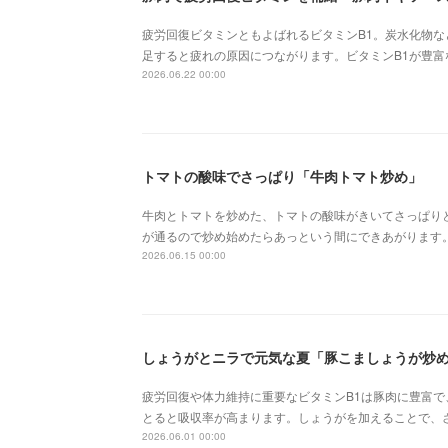
疲労回復ビタミンともよばれるビタミンB1。炭水化物
足すると疲れの原因につながります。ビタミンB1が豊
2026.06.22 00:00
トマトの酸味でさっぱり「牛肉トマト炒め」
牛肉とトマトを炒めた、トマトの酸味がきいてさっぱり
が通るので炒め始めたらあっという間にできあがります
2026.06.15 00:00
しょうがとニラで元気な夏「豚こましょうが炒
疲労回復や体力維持に重要なビタミンB1は豚肉に豊富
とると吸収率が高まります。しょうがを加えることで、
2026.06.01 00:00