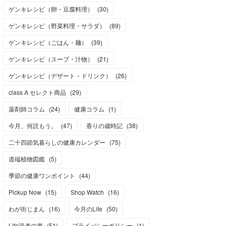
ゲンキレシピ（卵・豆腐料理）
(
30
)
ゲンキレシピ（野菜料理・サラダ）
(
89
)
ゲンキレシピ（ごはん・麺）
(
39
)
ゲンキレシピ（スープ・汁物）
(
21
)
ゲンキレシピ（デザート・ドリンク）
(
26
)
class A セレクト商品
(
29
)
薬剤師コラム
(
24
)
健康コラム
(
1
)
今月、何読もう。
(
47
)
香りの歳時記
(
38
)
二十四節気暮らしの健康カレンダー
(
75
)
道端植物図鑑
(
5
)
季節の健康ワンポイント
(
44
)
Pickup Now
(
15
)
Shop Watch
(
16
)
わが街じまん
(
16
)
今月のLife
(
50
)
Life読者の声
(
51
)
プライバシーポリシー
(
1
)