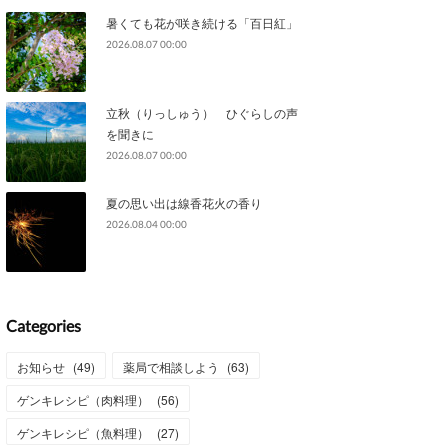
暑くても花が咲き続ける「百日紅」
2026.08.07 00:00
立秋（りっしゅう） ひぐらしの声
を聞きに
2026.08.07 00:00
夏の思い出は線香花火の香り
2026.08.04 00:00
Categories
お知らせ
(
49
)
薬局で相談しよう
(
63
)
ゲンキレシピ（肉料理）
(
56
)
ゲンキレシピ（魚料理）
(
27
)