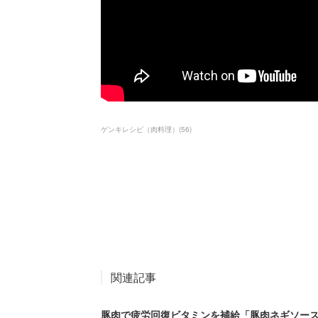
ゲンキレシピ（肉料理）
(
56
)
関連記事
豚肉で疲労回復ビタミンを補給「豚肉ネギソー