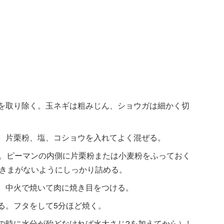
種を取り除く。玉ネギは粗みじん、ショウガは細かく切
ガ、片栗粉、塩、コショウを入れてよく混ぜる。
る。ピーマンの内側に片栗粉または小麦粉をふっておく
きまがないようにしっかり詰める。
べ、中火で焼いて肉に焼き目をつける。
る。フタをして5分ほど焼く。
この時に水分が殆どなければ水大さじ2を加えてから）し