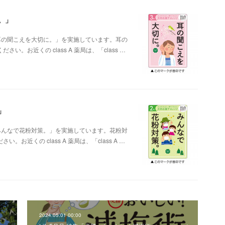
。」
ン「耳の聞こえを大切に。」を実施しています。耳の
お近くの class A 薬局は、「class …
」
ン「みんなで花粉対策。」を実施しています。花粉対
近くの class A 薬局は、「class A …
2024.05.01 00:00