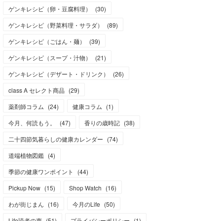
ゲンキレシピ（卵・豆腐料理）
(
30
)
ゲンキレシピ（野菜料理・サラダ）
(
89
)
ゲンキレシピ（ごはん・麺）
(
39
)
ゲンキレシピ（スープ・汁物）
(
21
)
ゲンキレシピ（デザート・ドリンク）
(
26
)
class A セレクト商品
(
29
)
薬剤師コラム
(
24
)
健康コラム
(
1
)
今月、何読もう。
(
47
)
香りの歳時記
(
38
)
二十四節気暮らしの健康カレンダー
(
74
)
道端植物図鑑
(
4
)
季節の健康ワンポイント
(
44
)
Pickup Now
(
15
)
Shop Watch
(
16
)
わが街じまん
(
16
)
今月のLife
(
50
)
Life読者の声
(
51
)
プライバシーポリシー
(
1
)