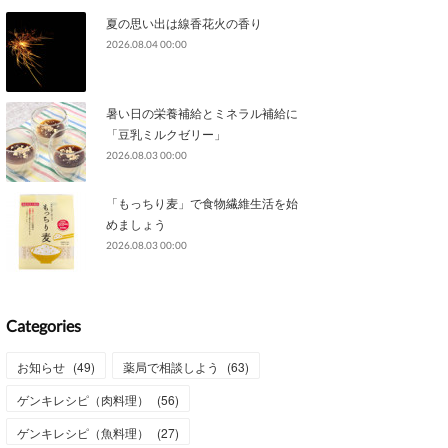
夏の思い出は線香花火の香り
2026.08.04 00:00
暑い日の栄養補給とミネラル補給に
「豆乳ミルクゼリー」
2026.08.03 00:00
「もっちり麦」で食物繊維生活を始
めましょう
2026.08.03 00:00
Categories
お知らせ
(
49
)
薬局で相談しよう
(
63
)
ゲンキレシピ（肉料理）
(
56
)
ゲンキレシピ（魚料理）
(
27
)