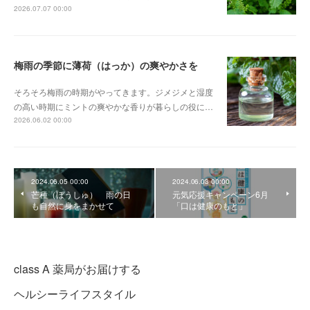
2026.07.07 00:00
梅雨の季節に薄荷（はっか）の爽やかさを
そろそろ梅雨の時期がやってきます。ジメジメと湿度
の高い時期にミントの爽やかな香りが暮らしの役に…
2026.06.02 00:00
2024.06.05 00:00
2024.06.03 00:00
芒種（ぼうしゅ） 雨の日
元気応援キャンペーン6月
も自然に身をまかせて
「口は健康のもと」
class A 薬局がお届けする
ヘルシーライフスタイル