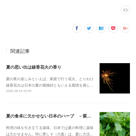
関連記事
夏の思い出は線香花火の香り
夏の夜の楽しみといえば、家庭で行う花火。とりわけ
線香花火は日本の夏の風物詩ともいえる風情を感じ…
2026.08.04 00:00
夏の食卓に欠かせない日本のハーブ －紫蘇（しそ）－
料理の味を引き立てる薬味。日本では夏の料理に薬味
は欠かせません。特に青しそ（大葉）は、夏に大活…