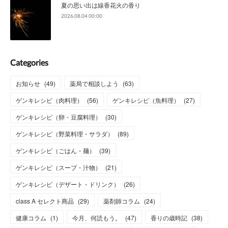
夏の思い出は線香花火の香り
2026.08.04 00:00
Categories
お知らせ
(
49
)
薬局で相談しよう
(
63
)
ゲンキレシピ（肉料理）
(
56
)
ゲンキレシピ（魚料理）
(
27
)
ゲンキレシピ（卵・豆腐料理）
(
30
)
ゲンキレシピ（野菜料理・サラダ）
(
89
)
ゲンキレシピ（ごはん・麺）
(
39
)
ゲンキレシピ（スープ・汁物）
(
21
)
ゲンキレシピ（デザート・ドリンク）
(
26
)
class A セレクト商品
(
29
)
薬剤師コラム
(
24
)
健康コラム
(
1
)
今月、何読もう。
(
47
)
香りの歳時記
(
38
)