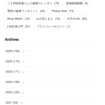
二十四節気暮らしの健康カレンダー
(
75
)
道端植物図鑑
(
5
)
季節の健康ワンポイント
(
44
)
Pickup Now
(
15
)
Shop Watch
(
16
)
わが街じまん
(
16
)
今月のLife
(
50
)
Life読者の声
(
51
)
プライバシーポリシー
(
1
)
Archives
2026
(
108
)
(
6
)
2025
(
174
)
(
15
)
(
14
)
2024
(
171
)
(
15
)
(
14
)
(
13
)
2023
(
159
)
(
13
)
(
15
)
(
13
)
(
14
)
2022
(
120
)
(
15
)
(
15
)
(
15
)
(
14
)
(
14
)
2021
(
34
)