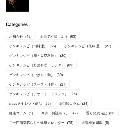
Categories
お知らせ
(
49
)
薬局で相談しよう
(
63
)
ゲンキレシピ（肉料理）
(
56
)
ゲンキレシピ（魚料理）
(
27
)
ゲンキレシピ（卵・豆腐料理）
(
30
)
ゲンキレシピ（野菜料理・サラダ）
(
89
)
ゲンキレシピ（ごはん・麺）
(
39
)
ゲンキレシピ（スープ・汁物）
(
21
)
ゲンキレシピ（デザート・ドリンク）
(
26
)
class A セレクト商品
(
29
)
薬剤師コラム
(
24
)
健康コラム
(
1
)
今月、何読もう。
(
47
)
香りの歳時記
(
38
)
二十四節気暮らしの健康カレンダー
(
75
)
道端植物図鑑
(
5
)