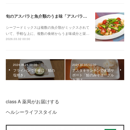
旬のアスパラと魚介類のうま味「アスパラのシーフード炒め」
シーフードミックスは複数の魚介類がミックスされて
いて、手軽な上に、複数の食材からうま味成分と栄…
2026.03.02 00:00
2024.09.24 00:00
2024.02.05 00:00
フライパンで手軽に「鯖の
アスタキサンチンで体調サ
塩焼き」
ポート「鮭のみそヨーグル
ト漬け」
class A 薬局がお届けする
ヘルシーライフスタイル