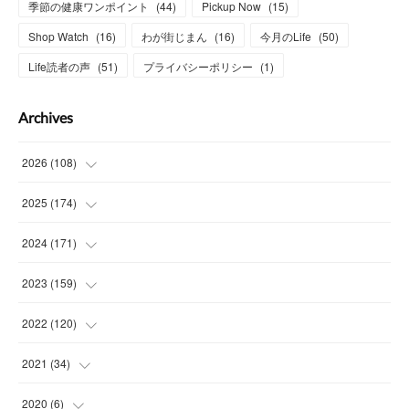
季節の健康ワンポイント
(
44
)
Pickup Now
(
15
)
Shop Watch
(
16
)
わが街じまん
(
16
)
今月のLife
(
50
)
Life読者の声
(
51
)
プライバシーポリシー
(
1
)
Archives
2026
(
108
)
(
6
)
2025
(
174
)
(
15
)
(
14
)
2024
(
171
)
(
15
)
(
14
)
(
13
)
2023
(
159
)
(
13
)
(
15
)
(
13
)
(
14
)
2022
(
120
)
(
15
)
(
15
)
(
15
)
(
14
)
(
14
)
2021
(
34
)
(
15
)
(
14
)
(
15
)
(
16
)
(
13
)
(
4
)
2020
(
6
)