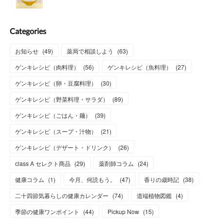
Categories
お知らせ
(
49
)
薬局で相談しよう
(
63
)
ゲンキレシピ（肉料理）
(
56
)
ゲンキレシピ（魚料理）
(
27
)
ゲンキレシピ（卵・豆腐料理）
(
30
)
ゲンキレシピ（野菜料理・サラダ）
(
89
)
ゲンキレシピ（ごはん・麺）
(
39
)
ゲンキレシピ（スープ・汁物）
(
21
)
ゲンキレシピ（デザート・ドリンク）
(
26
)
class A セレクト商品
(
29
)
薬剤師コラム
(
24
)
健康コラム
(
1
)
今月、何読もう。
(
47
)
香りの歳時記
(
38
)
二十四節気暮らしの健康カレンダー
(
74
)
道端植物図鑑
(
4
)
季節の健康ワンポイント
(
44
)
Pickup Now
(
15
)