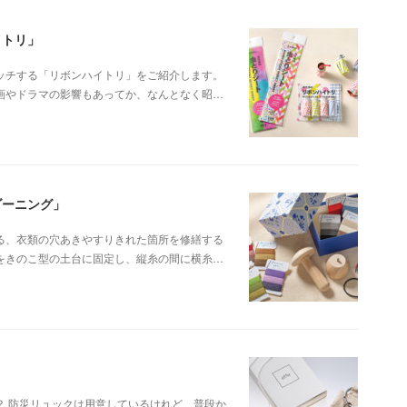
イトリ」
ッチする「リボンハイトリ」をご紹介します。
画やドラマの影響もあってか、なんとなく昭…
ダーニング」
る、衣類の穴あきやすりきれた箇所を修繕する
をきのこ型の土台に固定し、縦糸の間に横糸…
？ 防災リュックは用意しているけれど、普段か