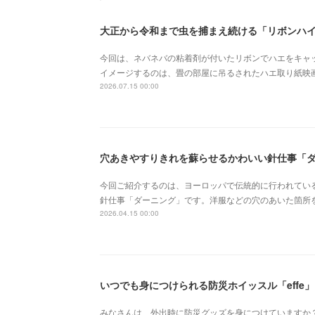
大正から令和まで虫を捕まえ続ける「リボンハ
今回は、ネバネバの粘着剤が付いたリボンでハエをキャ
イメージするのは、畳の部屋に吊るされたハエ取り紙映
2026.07.15 00:00
穴あきやすりきれを蘇らせるかわいい針仕事「
今回ご紹介するのは、ヨーロッパで伝統的に行われてい
針仕事「ダーニング」です。洋服などの穴のあいた箇所
2026.04.15 00:00
いつでも身につけられる防災ホイッスル「effe」
みなさんは、外出時に防災グッズを身につけていますか