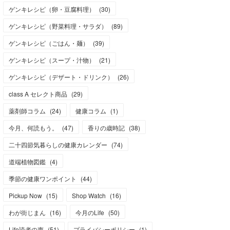
ゲンキレシピ（卵・豆腐料理）
(
30
)
ゲンキレシピ（野菜料理・サラダ）
(
89
)
ゲンキレシピ（ごはん・麺）
(
39
)
ゲンキレシピ（スープ・汁物）
(
21
)
ゲンキレシピ（デザート・ドリンク）
(
26
)
class A セレクト商品
(
29
)
薬剤師コラム
(
24
)
健康コラム
(
1
)
今月、何読もう。
(
47
)
香りの歳時記
(
38
)
二十四節気暮らしの健康カレンダー
(
74
)
道端植物図鑑
(
4
)
季節の健康ワンポイント
(
44
)
Pickup Now
(
15
)
Shop Watch
(
16
)
わが街じまん
(
16
)
今月のLife
(
50
)
Life読者の声
(
51
)
プライバシーポリシー
(
1
)