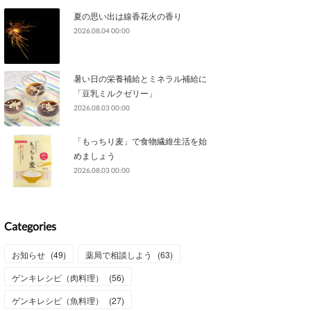
夏の思い出は線香花火の香り
2026.08.04 00:00
暑い日の栄養補給とミネラル補給に
「豆乳ミルクゼリー」
2026.08.03 00:00
「もっちり麦」で食物繊維生活を始
めましょう
2026.08.03 00:00
Categories
お知らせ
(
49
)
薬局で相談しよう
(
63
)
ゲンキレシピ（肉料理）
(
56
)
ゲンキレシピ（魚料理）
(
27
)