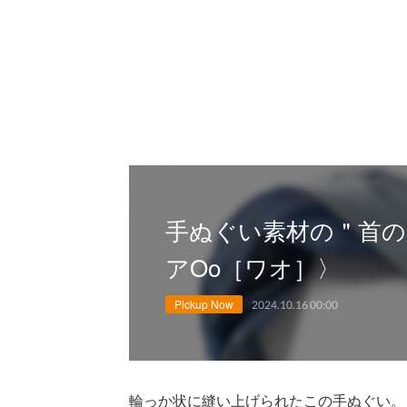
手ぬぐい素材の＂首の
アOo［ワオ］〉
Pickup Now
2024.10.16 00:00
輪っか状に縫い上げられたこの手ぬぐい。