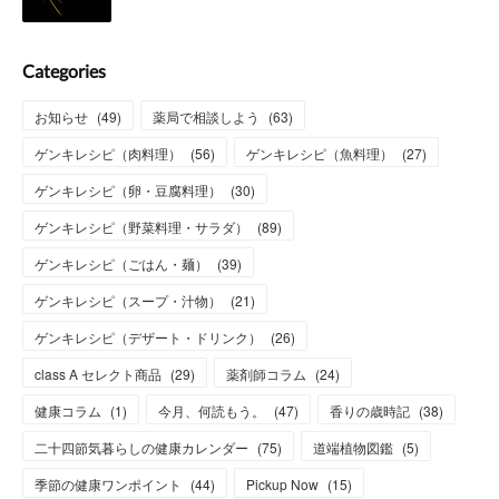
Categories
お知らせ
(
49
)
薬局で相談しよう
(
63
)
ゲンキレシピ（肉料理）
(
56
)
ゲンキレシピ（魚料理）
(
27
)
ゲンキレシピ（卵・豆腐料理）
(
30
)
ゲンキレシピ（野菜料理・サラダ）
(
89
)
ゲンキレシピ（ごはん・麺）
(
39
)
ゲンキレシピ（スープ・汁物）
(
21
)
ゲンキレシピ（デザート・ドリンク）
(
26
)
class A セレクト商品
(
29
)
薬剤師コラム
(
24
)
健康コラム
(
1
)
今月、何読もう。
(
47
)
香りの歳時記
(
38
)
二十四節気暮らしの健康カレンダー
(
75
)
道端植物図鑑
(
5
)
季節の健康ワンポイント
(
44
)
Pickup Now
(
15
)