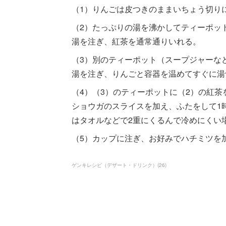
（1）りんごは皮つきのままいちょう切り
（2）たっぷりの湯を沸かしてティーポット
湯を注ぎ、紅茶を通常通りいれる。
（3）別のティーポット（スープジャーな
湯を注ぎ、りんごと容器を温めてすぐに湯
（4）（3）のティーポットに（2）の紅
ショウガのスライスを加え、ふたをして1
はタオルなどで2重にくるんで冷めにくい
（5）カップに注ぎ、お好みでハチミツを
ゲンキレシピ（デザート・ドリンク）
(
26
)