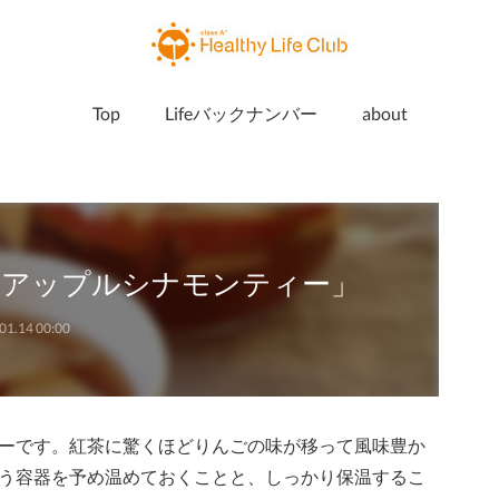
Top
Lifeバックナンバー
about
「アップルシナモンティー」
01.14 00:00
ーです。紅茶に驚くほどりんごの味が移って風味豊か
う容器を予め温めておくことと、しっかり保温するこ