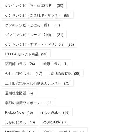
ゲンキレシピ（卵・豆腐料理）
(
30
)
ゲンキレシピ（野菜料理・サラダ）
(
89
)
ゲンキレシピ（ごはん・麺）
(
39
)
ゲンキレシピ（スープ・汁物）
(
21
)
ゲンキレシピ（デザート・ドリンク）
(
26
)
class A セレクト商品
(
29
)
薬剤師コラム
(
24
)
健康コラム
(
1
)
今月、何読もう。
(
47
)
香りの歳時記
(
38
)
二十四節気暮らしの健康カレンダー
(
75
)
道端植物図鑑
(
5
)
季節の健康ワンポイント
(
44
)
Pickup Now
(
15
)
Shop Watch
(
16
)
わが街じまん
(
16
)
今月のLife
(
50
)
Life読者の声
(
51
)
プライバシーポリシー
(
1
)