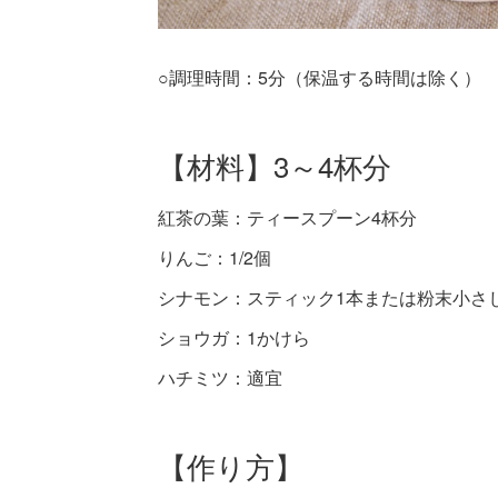
○調理時間：5分（保温する時間は除く） ○
【材料】3～4杯分
紅茶の葉：ティースプーン4杯分
りんご：1/2個
シナモン：スティック1本または粉末小さ
ショウガ：1かけら
ハチミツ：適宜
【作り方】