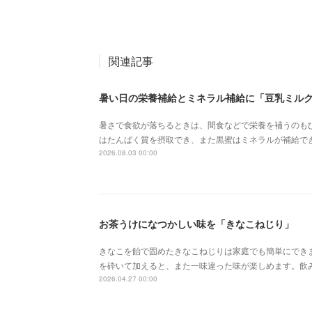
関連記事
暑い日の栄養補給とミネラル補給に「豆乳ミル
暑さで食欲が落ちるときは、間食などで栄養を補うのも
はたんぱく質を摂取でき、また黒蜜はミネラルが補給で
2026.08.03 00:00
お茶うけになつかしい味を「きなこねじり」
きなこを飴で固めたきなこねじりは家庭でも簡単にでき
を砕いて加えると、また一味違った味が楽しめます。飲
2026.04.27 00:00