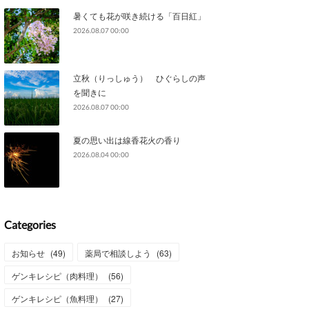
暑くても花が咲き続ける「百日紅」
2026.08.07 00:00
立秋（りっしゅう） ひぐらしの声
を聞きに
2026.08.07 00:00
夏の思い出は線香花火の香り
2026.08.04 00:00
Categories
お知らせ
(
49
)
薬局で相談しよう
(
63
)
ゲンキレシピ（肉料理）
(
56
)
ゲンキレシピ（魚料理）
(
27
)