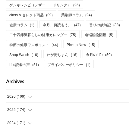
ゲンキレシピ（デザート・ドリンク）
(
26
)
class A セレクト商品
(
29
)
薬剤師コラム
(
24
)
健康コラム
(
1
)
今月、何読もう。
(
47
)
香りの歳時記
(
38
)
二十四節気暮らしの健康カレンダー
(
75
)
道端植物図鑑
(
5
)
季節の健康ワンポイント
(
44
)
Pickup Now
(
15
)
Shop Watch
(
16
)
わが街じまん
(
16
)
今月のLife
(
50
)
Life読者の声
(
51
)
プライバシーポリシー
(
1
)
Archives
2026
(
109
)
(
7
)
2025
(
174
)
(
15
)
(
14
)
2024
(
171
)
(
15
)
(
14
)