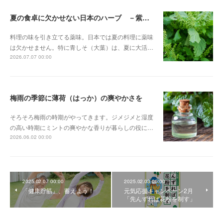
夏の食卓に欠かせない日本のハーブ －紫蘇（しそ）－
料理の味を引き立てる薬味。日本では夏の料理に薬味
は欠かせません。特に青しそ（大葉）は、夏に大活…
2026.07.07 00:00
梅雨の季節に薄荷（はっか）の爽やかさを
そろそろ梅雨の時期がやってきます。ジメジメと湿度
の高い時期にミントの爽やかな香りが暮らしの役に…
2026.06.02 00:00
2025.02.07 00:00
2025.02.03 00:00
「健康貯筋」、蓄えよう！
元気応援キャンペーン2月
「先んずれば花粉を制す」