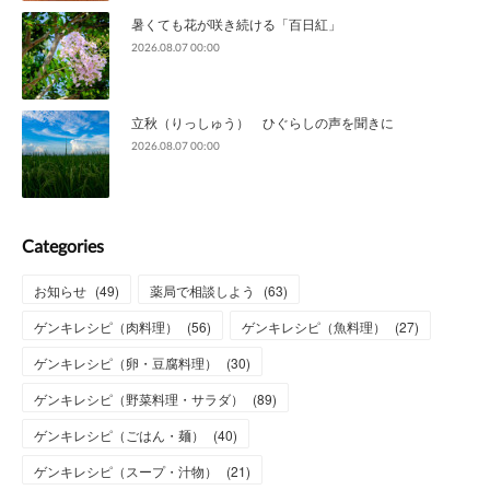
暑くても花が咲き続ける「百日紅」
2026.08.07 00:00
立秋（りっしゅう） ひぐらしの声を聞きに
2026.08.07 00:00
Categories
お知らせ
(
49
)
薬局で相談しよう
(
63
)
ゲンキレシピ（肉料理）
(
56
)
ゲンキレシピ（魚料理）
(
27
)
ゲンキレシピ（卵・豆腐料理）
(
30
)
ゲンキレシピ（野菜料理・サラダ）
(
89
)
ゲンキレシピ（ごはん・麺）
(
40
)
ゲンキレシピ（スープ・汁物）
(
21
)