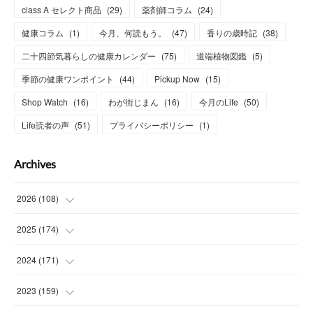
class A セレクト商品
(
29
)
薬剤師コラム
(
24
)
健康コラム
(
1
)
今月、何読もう。
(
47
)
香りの歳時記
(
38
)
二十四節気暮らしの健康カレンダー
(
75
)
道端植物図鑑
(
5
)
季節の健康ワンポイント
(
44
)
Pickup Now
(
15
)
Shop Watch
(
16
)
わが街じまん
(
16
)
今月のLife
(
50
)
Life読者の声
(
51
)
プライバシーポリシー
(
1
)
Archives
2026
(
108
)
(
6
)
2025
(
174
)
(
15
)
(
14
)
2024
(
171
)
(
15
)
(
14
)
(
13
)
2023
(
159
)