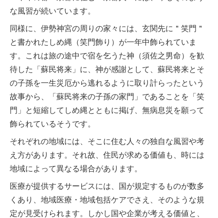
な風習が続いています。
同様に、伊勢神宮の周りの家々には、玄関先に＂笑門＂
と書かれたしめ縄（笑門飾り）が一年中飾られていま
す。これは旅の途中で宿を乞うた神（須佐之男命）を歓
待した「蘇民将来」に、神が感謝として、蘇民将来とそ
の子孫を一生災厄から逃れるように取り計らったという
故事から、「蘇民将来の子孫の家門」であることを「笑
門」と短縮してしめ縄とともに掲げ、無病息災を願って
飾られているそうです。
それぞれの地域には、そこに住む人々の独自な風習や考
え方があります。それ故、住民が求める価値も、時には
地域によって異なる場合があります。
医療が提供するサービスには、国が規定するものが数多
くあり、地域医療・地域包括ケアでさえ、そのような規
定が見受けられます。しかし国や企業が考える価値と、