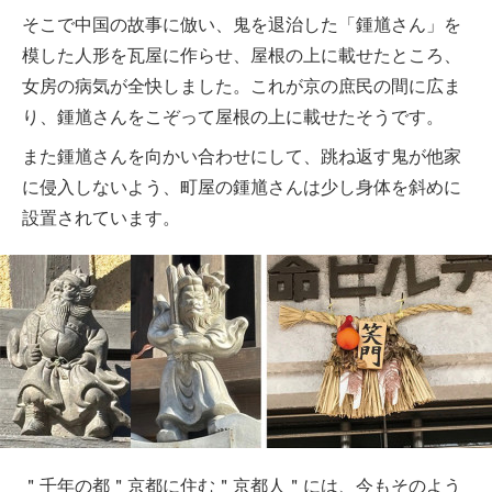
そこで中国の故事に倣い、鬼を退治した「鍾馗さん」を
模した人形を瓦屋に作らせ、屋根の上に載せたところ、
女房の病気が全快しました。これが京の庶民の間に広ま
り、鍾馗さんをこぞって屋根の上に載せたそうです。
また鍾馗さんを向かい合わせにして、跳ね返す鬼が他家
に侵入しないよう、町屋の鍾馗さんは少し身体を斜めに
設置されています。
＂千年の都＂京都に住む＂京都人＂には、今もそのよう