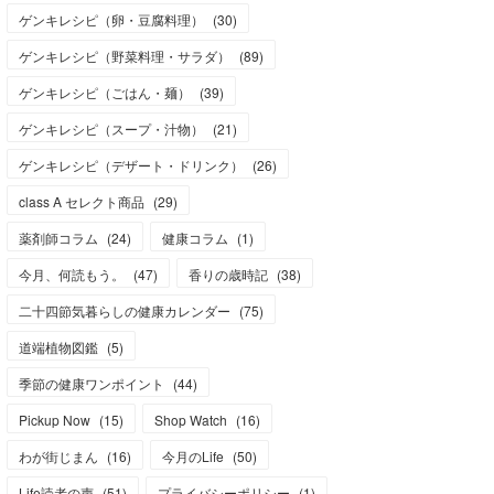
ゲンキレシピ（卵・豆腐料理）
(
30
)
ゲンキレシピ（野菜料理・サラダ）
(
89
)
ゲンキレシピ（ごはん・麺）
(
39
)
ゲンキレシピ（スープ・汁物）
(
21
)
ゲンキレシピ（デザート・ドリンク）
(
26
)
class A セレクト商品
(
29
)
薬剤師コラム
(
24
)
健康コラム
(
1
)
今月、何読もう。
(
47
)
香りの歳時記
(
38
)
二十四節気暮らしの健康カレンダー
(
75
)
道端植物図鑑
(
5
)
季節の健康ワンポイント
(
44
)
Pickup Now
(
15
)
Shop Watch
(
16
)
わが街じまん
(
16
)
今月のLife
(
50
)
Life読者の声
(
51
)
プライバシーポリシー
(
1
)