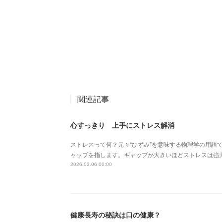
関連記事
心すっきり 上手にストレス解消
ストレスって何？元々“ひずみ”を意味する物理学の用語
ャップを指します。ギャップが大きいほどストレスは強
2026.03.06 00:00
健康長寿の秘訣は口の健康？