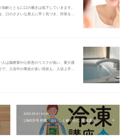
が加齢とともに口の働きは低下していきます。
は、口のささいな衰えに早く気づき、対策を…
い人は脳梗塞や心疾患のリスクが低い、要介護
方で、入浴中の事故が多い現状も。入浴上手…
2025.05.01 00:00
Life5月号 特集「おいしく健やかに 冷凍講座」