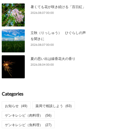
暑くても花が咲き続ける「百日紅」
2026.08.07 00:00
立秋（りっしゅう） ひぐらしの声
を聞きに
2026.08.07 00:00
夏の思い出は線香花火の香り
2026.08.04 00:00
Categories
お知らせ
(
49
)
薬局で相談しよう
(
63
)
ゲンキレシピ（肉料理）
(
56
)
ゲンキレシピ（魚料理）
(
27
)