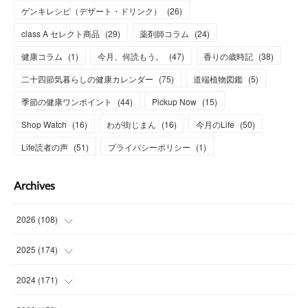
ゲンキレシピ（デザート・ドリンク）
(
26
)
class A セレクト商品
(
29
)
薬剤師コラム
(
24
)
健康コラム
(
1
)
今月、何読もう。
(
47
)
香りの歳時記
(
38
)
二十四節気暮らしの健康カレンダー
(
75
)
道端植物図鑑
(
5
)
季節の健康ワンポイント
(
44
)
Pickup Now
(
15
)
Shop Watch
(
16
)
わが街じまん
(
16
)
今月のLife
(
50
)
Life読者の声
(
51
)
プライバシーポリシー
(
1
)
Archives
2026
(
108
)
(
6
)
2025
(
174
)
(
15
)
(
14
)
2024
(
171
)
(
15
)
(
14
)