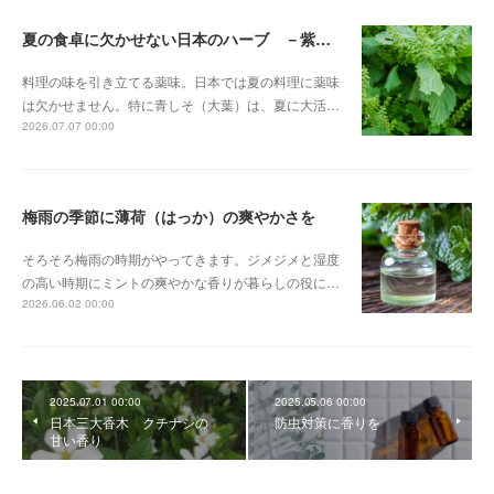
夏の食卓に欠かせない日本のハーブ －紫蘇（しそ）－
料理の味を引き立てる薬味。日本では夏の料理に薬味
は欠かせません。特に青しそ（大葉）は、夏に大活…
2026.07.07 00:00
梅雨の季節に薄荷（はっか）の爽やかさを
そろそろ梅雨の時期がやってきます。ジメジメと湿度
の高い時期にミントの爽やかな香りが暮らしの役に…
2026.06.02 00:00
2025.07.01 00:00
2025.05.06 00:00
日本三大香木 クチナシの
防虫対策に香りを
甘い香り