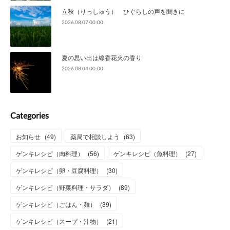
立秋（りっしゅう） ひぐらしの声を聞きに
2026.08.07 00:00
夏の思い出は線香花火の香り
2026.08.04 00:00
Categories
お知らせ
(
49
)
薬局で相談しよう
(
63
)
ゲンキレシピ（肉料理）
(
56
)
ゲンキレシピ（魚料理）
(
27
)
ゲンキレシピ（卵・豆腐料理）
(
30
)
ゲンキレシピ（野菜料理・サラダ）
(
89
)
ゲンキレシピ（ごはん・麺）
(
39
)
ゲンキレシピ（スープ・汁物）
(
21
)