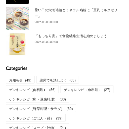
暑い日の栄養補給とミネラル補給に「豆乳ミルクゼリ
ー」
2026.08.03 00:00
「もっちり麦」で食物繊維生活を始めましょう
2026.08.03 00:00
Categories
お知らせ
(
49
)
薬局で相談しよう
(
63
)
ゲンキレシピ（肉料理）
(
56
)
ゲンキレシピ（魚料理）
(
27
)
ゲンキレシピ（卵・豆腐料理）
(
30
)
ゲンキレシピ（野菜料理・サラダ）
(
89
)
ゲンキレシピ（ごはん・麺）
(
39
)
ゲンキレシピ（スープ・汁物）
(
21
)