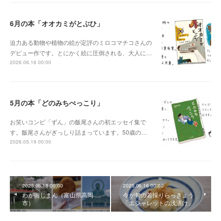
6月の本「オオカミがとぶひ」
迫力ある動物や植物の絵が定評のミロコマチコさんの
デビュー作です。とにかく絵に圧倒される、大人に…
2026.06.16 00:00
5月の本「どのみちぺっこり」
お笑いコンビ「ずん」の飯尾さんの初エッセイ集で
す。飯尾さんがぎっしり詰まっています。50歳の…
2026.05.19 00:00
2025.06.18 00:00
2025.06.16 00:00
わが街じまん（富山県高岡
今が旬の若採りらっきょう
市）
「エシャレットの浅漬け」