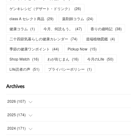
ゲンキレシピ（デザート・ドリンク）
(
26
)
class A セレクト商品
(
29
)
薬剤師コラム
(
24
)
健康コラム
(
1
)
今月、何読もう。
(
47
)
香りの歳時記
(
38
)
二十四節気暮らしの健康カレンダー
(
74
)
道端植物図鑑
(
4
)
季節の健康ワンポイント
(
44
)
Pickup Now
(
15
)
Shop Watch
(
16
)
わが街じまん
(
16
)
今月のLife
(
50
)
Life読者の声
(
51
)
プライバシーポリシー
(
1
)
Archives
2026
(
107
)
(
4
)
2025
(
174
)
(
15
)
(
14
)
2024
(
171
)