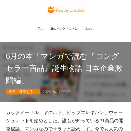
Top
Lifeバックナンバー
about
6月の本「マンガで読む『ロング
セラー商品』誕生物語 日本企業激
闘編」
今月、何読もう。
2025.06.17 00:00
カップヌードル、ヤクルト、ピップエレキバン、ウォッ
シュレットを始めとした、誰もが知っている21商品の開
発秘話。マンガなのでサラッと読めます。今でも人気の