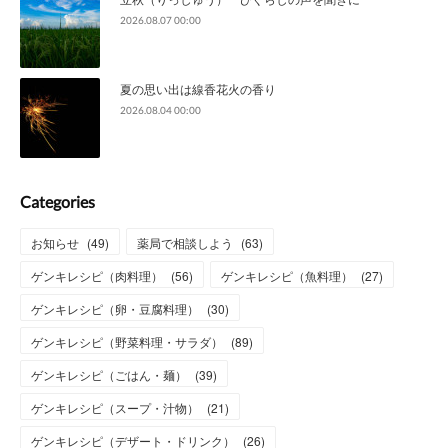
2026.08.07 00:00
夏の思い出は線香花火の香り
2026.08.04 00:00
Categories
お知らせ
(
49
)
薬局で相談しよう
(
63
)
ゲンキレシピ（肉料理）
(
56
)
ゲンキレシピ（魚料理）
(
27
)
ゲンキレシピ（卵・豆腐料理）
(
30
)
ゲンキレシピ（野菜料理・サラダ）
(
89
)
ゲンキレシピ（ごはん・麺）
(
39
)
ゲンキレシピ（スープ・汁物）
(
21
)
ゲンキレシピ（デザート・ドリンク）
(
26
)