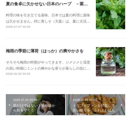
夏の食卓に欠かせない日本のハーブ －紫蘇（しそ）－
料理の味を引き立てる薬味。日本では夏の料理に薬味
は欠かせません。特に青しそ（大葉）は、夏に大活…
2026.07.07 00:00
梅雨の季節に薄荷（はっか）の爽やかさを
そろそろ梅雨の時期がやってきます。ジメジメと湿度
の高い時期にミントの爽やかな香りが暮らしの役に…
2026.06.02 00:00
2025.07.04 00:00
2025.07.01 00:00
肌だけではない！紫外線か
トリプトファンを摂取して
ら目を守ろう
良い眠りを「ふわふわはん
ぺん卵焼き」