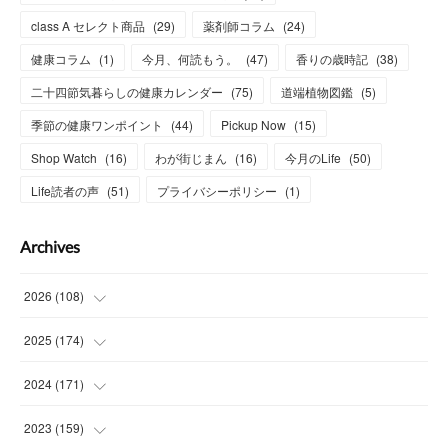
class A セレクト商品
(
29
)
薬剤師コラム
(
24
)
健康コラム
(
1
)
今月、何読もう。
(
47
)
香りの歳時記
(
38
)
二十四節気暮らしの健康カレンダー
(
75
)
道端植物図鑑
(
5
)
季節の健康ワンポイント
(
44
)
Pickup Now
(
15
)
Shop Watch
(
16
)
わが街じまん
(
16
)
今月のLife
(
50
)
Life読者の声
(
51
)
プライバシーポリシー
(
1
)
Archives
2026
(
108
)
(
6
)
2025
(
174
)
(
15
)
(
14
)
2024
(
171
)
(
15
)
(
14
)
(
13
)
2023
(
159
)