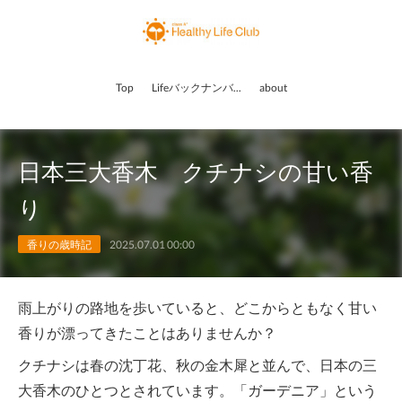
Top
Lifeバックナンバー
about
日本三大香木 クチナシの甘い香
り
香りの歳時記
2025.07.01 00:00
雨上がりの路地を歩いていると、どこからともなく甘い
香りが漂ってきたことはありませんか？
クチナシは春の沈丁花、秋の金木犀と並んで、日本の三
大香木のひとつとされています。「ガーデニア」という