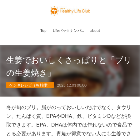
Top
Lifeバックナンバー
about
生姜でおいしくさっぱりと「ブリ
の生姜焼き」
ゲンキレシピ（魚料理）
2025.12.01 00:00
冬が旬のブリ。脂がのっておいしいだけでなく、タウリ
ン、たんぱく質、EPAやDHA、鉄、ビタミンDなどが摂
取できます。EPA、DHAは体内では作れないので食品で
とる必要があります。青魚が得意でない人にも生姜でさ