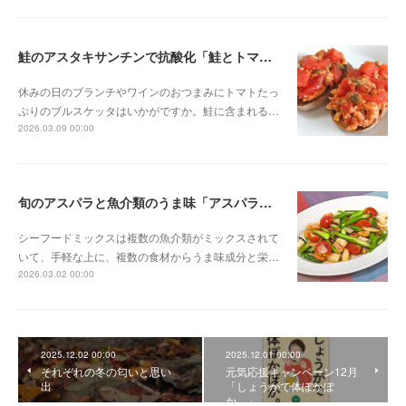
鮭のアスタキサンチンで抗酸化「鮭とトマトのブルスケッタ」
休みの日のブランチやワインのおつまみにトマトたっ
ぷりのブルスケッタはいかがですか。鮭に含まれる…
2026.03.09 00:00
旬のアスパラと魚介類のうま味「アスパラのシーフード炒め」
シーフードミックスは複数の魚介類がミックスされて
いて、手軽な上に、複数の食材からうま味成分と栄…
2026.03.02 00:00
2025.12.02 00:00
2025.12.01 00:00
それぞれの冬の匂いと思い
元気応援キャンペーン12月
出
「しょうがで体ぽかぽ
か。」