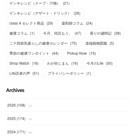
ゲンキレシピ（スープ・汁物）
(
21
)
ゲンキレシピ（デザート・ドリンク）
(
26
)
class A セレクト商品
(
29
)
薬剤師コラム
(
24
)
健康コラム
(
1
)
今月、何読もう。
(
47
)
香りの歳時記
(
38
)
二十四節気暮らしの健康カレンダー
(
75
)
道端植物図鑑
(
5
)
季節の健康ワンポイント
(
44
)
Pickup Now
(
15
)
Shop Watch
(
16
)
わが街じまん
(
16
)
今月のLife
(
50
)
Life読者の声
(
51
)
プライバシーポリシー
(
1
)
Archives
2026
(
108
)
(
6
)
2025
(
174
)
(
15
)
(
14
)
2024
(
171
)