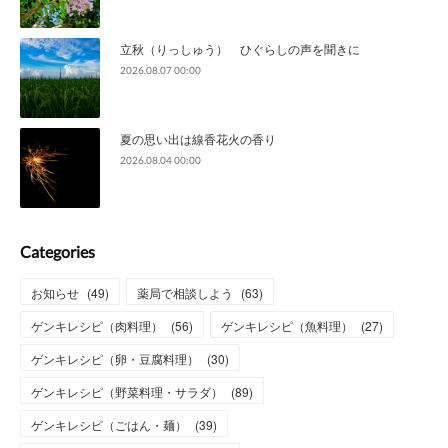
立秋（りっしゅう） ひぐらしの声を聞きに
2026.08.07 00:00
夏の思い出は線香花火の香り
2026.08.04 00:00
Categories
お知らせ
(
49
)
薬局で相談しよう
(
63
)
ゲンキレシピ（肉料理）
(
56
)
ゲンキレシピ（魚料理）
(
27
)
ゲンキレシピ（卵・豆腐料理）
(
30
)
ゲンキレシピ（野菜料理・サラダ）
(
89
)
ゲンキレシピ（ごはん・麺）
(
39
)