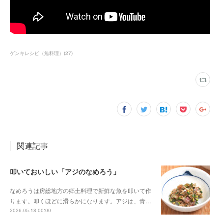
ゲンキレシピ（魚料理）
(
27
)
関連記事
叩いておいしい「アジのなめろう」
なめろうは房総地方の郷土料理で新鮮な魚を叩いて作
ります。叩くほどに滑らかになります。アジは、青…
2026.05.18 00:00