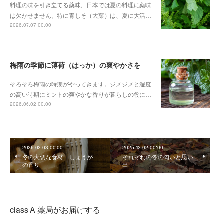
料理の味を引き立てる薬味。日本では夏の料理に薬味
は欠かせません。特に青しそ（大葉）は、夏に大活…
2026.07.07 00:00
梅雨の季節に薄荷（はっか）の爽やかさを
そろそろ梅雨の時期がやってきます。ジメジメと湿度
の高い時期にミントの爽やかな香りが暮らしの役に…
2026.06.02 00:00
2026.02.03 00:00
2025.12.02 00:00
冬の大切な食材 しょうが
それぞれの冬の匂いと思い
の香り
出
class A 薬局がお届けする