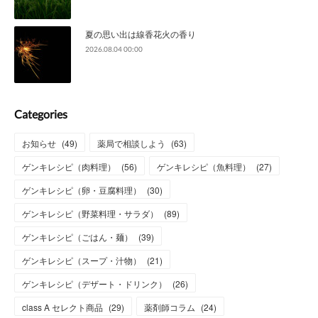
夏の思い出は線香花火の香り
2026.08.04 00:00
Categories
お知らせ
(
49
)
薬局で相談しよう
(
63
)
ゲンキレシピ（肉料理）
(
56
)
ゲンキレシピ（魚料理）
(
27
)
ゲンキレシピ（卵・豆腐料理）
(
30
)
ゲンキレシピ（野菜料理・サラダ）
(
89
)
ゲンキレシピ（ごはん・麺）
(
39
)
ゲンキレシピ（スープ・汁物）
(
21
)
ゲンキレシピ（デザート・ドリンク）
(
26
)
class A セレクト商品
(
29
)
薬剤師コラム
(
24
)