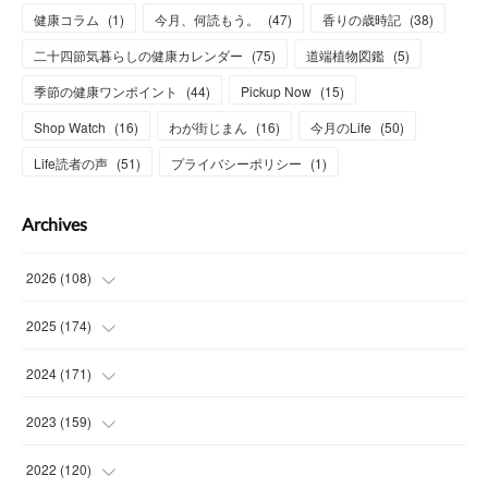
健康コラム
(
1
)
今月、何読もう。
(
47
)
香りの歳時記
(
38
)
二十四節気暮らしの健康カレンダー
(
75
)
道端植物図鑑
(
5
)
季節の健康ワンポイント
(
44
)
Pickup Now
(
15
)
Shop Watch
(
16
)
わが街じまん
(
16
)
今月のLife
(
50
)
Life読者の声
(
51
)
プライバシーポリシー
(
1
)
Archives
2026
(
108
)
(
6
)
2025
(
174
)
(
15
)
(
14
)
2024
(
171
)
(
15
)
(
14
)
(
13
)
2023
(
159
)
(
13
)
(
15
)
(
13
)
(
14
)
2022
(
120
)