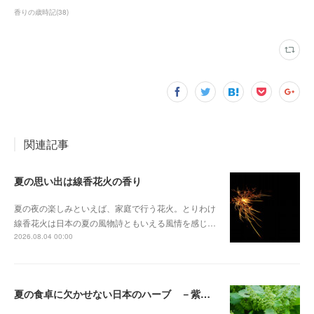
香りの歳時記
(
38
)
関連記事
夏の思い出は線香花火の香り
夏の夜の楽しみといえば、家庭で行う花火。とりわけ
線香花火は日本の夏の風物詩ともいえる風情を感じ…
2026.08.04 00:00
夏の食卓に欠かせない日本のハーブ －紫蘇（しそ）－