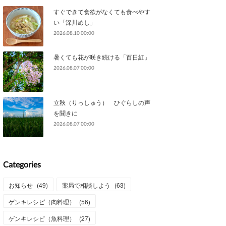
すぐできて食欲がなくても食べやす
い「深川めし」
2026.08.10 00:00
暑くても花が咲き続ける「百日紅」
2026.08.07 00:00
立秋（りっしゅう） ひぐらしの声
を聞きに
2026.08.07 00:00
Categories
お知らせ
(
49
)
薬局で相談しよう
(
63
)
ゲンキレシピ（肉料理）
(
56
)
ゲンキレシピ（魚料理）
(
27
)