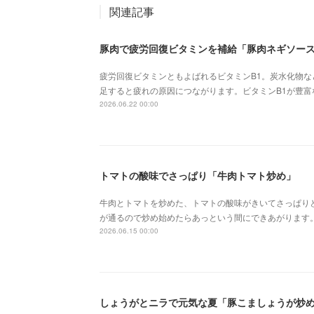
関連記事
豚肉で疲労回復ビタミンを補給「豚肉ネギソー
疲労回復ビタミンともよばれるビタミンB1。炭水化物
足すると疲れの原因につながります。ビタミンB1が豊
2026.06.22 00:00
トマトの酸味でさっぱり「牛肉トマト炒め」
牛肉とトマトを炒めた、トマトの酸味がきいてさっぱり
が通るので炒め始めたらあっという間にできあがります
2026.06.15 00:00
しょうがとニラで元気な夏「豚こましょうが炒