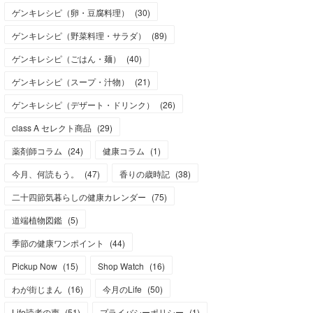
ゲンキレシピ（卵・豆腐料理）
(
30
)
ゲンキレシピ（野菜料理・サラダ）
(
89
)
ゲンキレシピ（ごはん・麺）
(
40
)
ゲンキレシピ（スープ・汁物）
(
21
)
ゲンキレシピ（デザート・ドリンク）
(
26
)
class A セレクト商品
(
29
)
薬剤師コラム
(
24
)
健康コラム
(
1
)
今月、何読もう。
(
47
)
香りの歳時記
(
38
)
二十四節気暮らしの健康カレンダー
(
75
)
道端植物図鑑
(
5
)
季節の健康ワンポイント
(
44
)
Pickup Now
(
15
)
Shop Watch
(
16
)
わが街じまん
(
16
)
今月のLife
(
50
)
Life読者の声
(
51
)
プライバシーポリシー
(
1
)